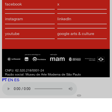
facebook
x
instagram
linkedIn
youtube
google arts & culture
CNPJ: 62.520.218/0001-24
Razão social: Museu de Arte Moderna de São Paulo
PT
EN
ES