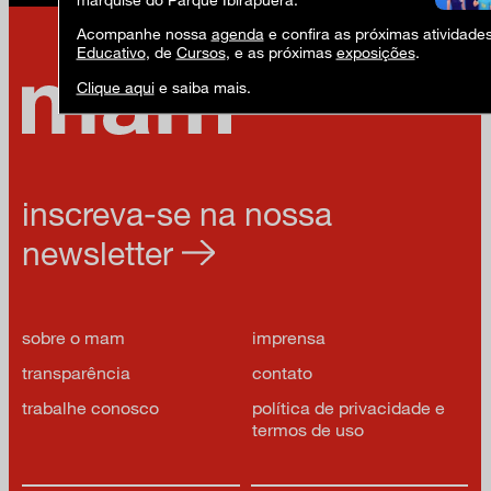
Acompanhe nossa
agenda
e confira as próximas atividade
Educativo
, de
Cursos
, e as próximas
exposições
.
Clique aqui
e saiba mais.
inscreva-se na nossa
newsletter
sobre o mam
imprensa
transparência
contato
trabalhe conosco
política de privacidade e
termos de uso