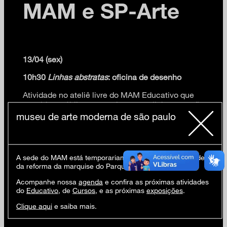
MAM e SP-Arte
13/04 (sex)
10h30
Linhas abstratas
: oficina de desenho
Atividade no ateliê livre do MAM Educativo que
convida o público a experimentar a linha como fio
condutor de um desenho não figurativo.
museu de arte moderna de são paulo
+ livre
A sede do MAM está temporariamente fechada em virtude
da reforma da marquise do Parque Ibirapuera.
Aberto ao público. Vagas limitadas.
Acompanhe nossa
agenda
e confira as próximas atividades
Inscrições com 30 min de antecedência na
do
Educativo
, de
Cursos
, e as próximas
exposições
.
Recepção do MAM São Paulo.
Clique aqui
e saiba mais.
Em português.