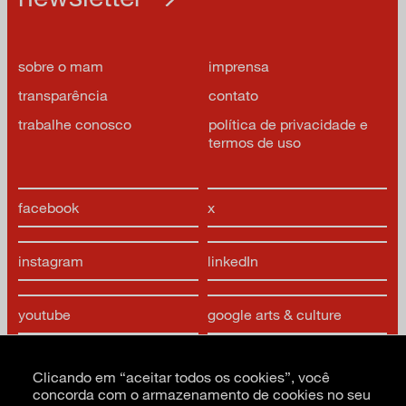
sobre o mam
imprensa
transparência
contato
trabalhe conosco
política de privacidade e
termos de uso
facebook
x
instagram
linkedIn
youtube
google arts & culture
Clicando em “aceitar todos os cookies”, você
concorda com o armazenamento de cookies no seu