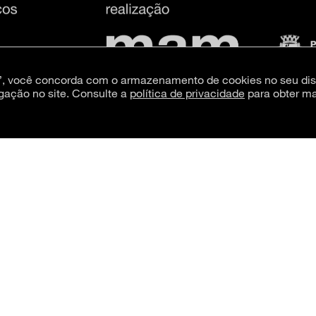
s”, você concorda com o armazenamento de cookies no seu dis
gação no site. Consulte a
política de privacidade
para obter ma