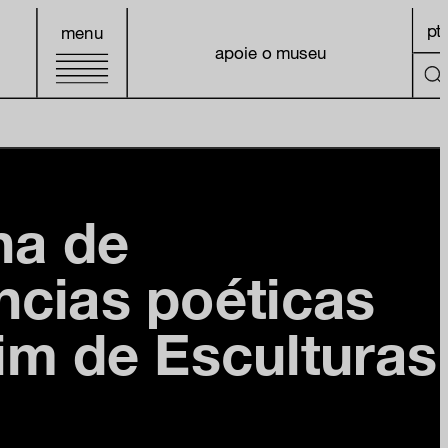
pt
menu
apoie o museu
na de
ncias poéticas
im de Esculturas