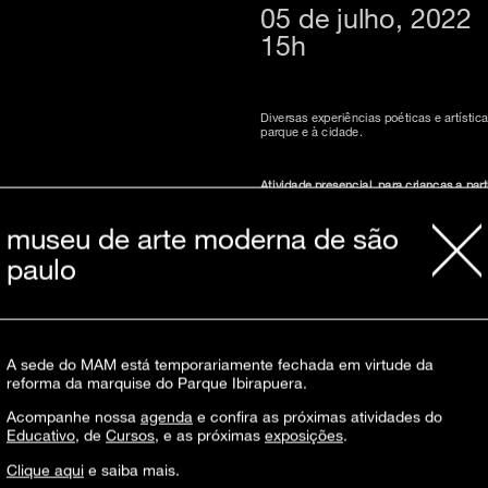
05 de julho, 2022
15h
Diversas experiências poéticas e artísti
parque e à cidade.
Atividade presencial, para crianças a pa
Inscrições com 30 minutos de antecedê
Para intérprete de Libras, solicitar pelo e
museu de arte moderna de são
paulo
Essa atividade faz parte do programa
Fam
A sede do MAM está temporariamente fechada em virtude da
reforma da marquise do Parque Ibirapuera.
Acompanhe nossa
agenda
e confira as próximas atividades do
Educativo
, de
Cursos
, e as próximas
exposições
.
Clique aqui
e saiba mais.