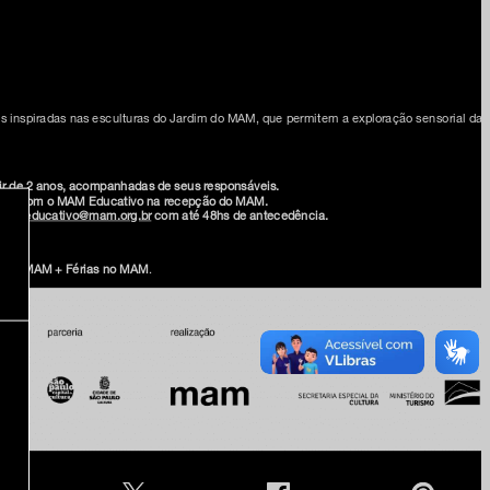
cas inspiradas nas esculturas do Jardim do MAM, que permitem a exploração sensorial da 
rtir de 2 anos, acompanhadas de seus responsáveis.
ncia com o MAM Educativo na recepção do MAM.
-mail
educativo@mam.org.br
com até 48hs de antecedência.
ília MAM + Férias no MAM
.