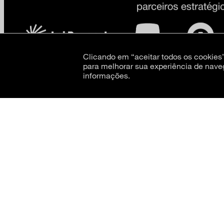
Clicando em “aceitar todos os cookie
para melhorar sua experiência de nave
informações.
CNPJ: 62.520.218/0001-24
Razão social: Museu de Arte Moderna de São Paulo