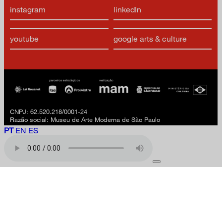
instagram
linkedIn
youtube
google arts & culture
CNPJ: 62.520.218/0001-24
Razão social: Museu de Arte Moderna de São Paulo
PT
EN
ES