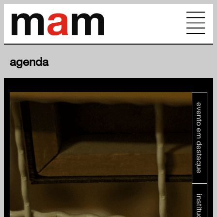
agenda
evento em destaque
institucional