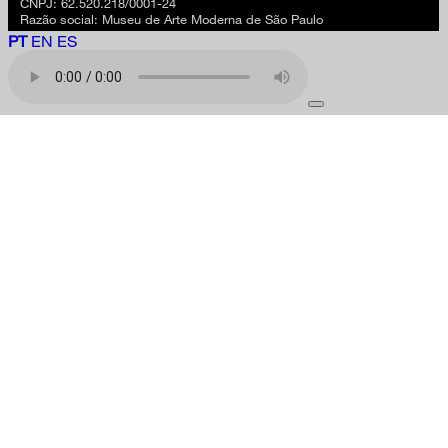
CNPJ: 62.520.218/0001-24
Razão social: Museu de Arte Moderna de São Paulo
PT
EN
ES