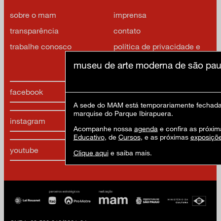
sobre o mam
imprensa
transparência
contato
trabalhe conosco
política de privacidade e
termos de uso
museu de arte moderna de são pau
facebook
x
A sede do MAM está temporariamente fechada 
marquise do Parque Ibirapuera.
instagram
linkedIn
Acompanhe nossa
agenda
e confira as próxim
Educativo
, de
Cursos
, e as próximas
exposiçõ
youtube
google arts & culture
Clique aqui
e saiba mais.