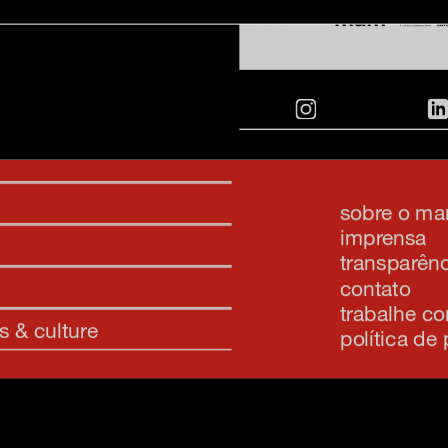
inscreva-s
sobre o m
imprensa
transparênc
contato
trabalhe c
s & culture
política de