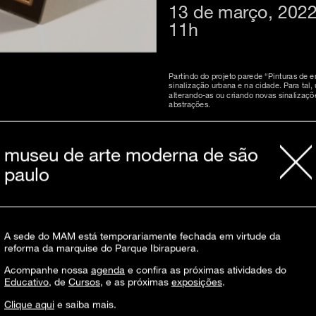
13 de março, 202
11h
Partindo do projeto parede “Pinturas de
sinalização urbana e na cidade. Para tal,
alterando-as ou criando novas sinalizaçõ
abstrações.
Materiais:
disponibilizados no dia pelo
ma
museu de arte moderna de são
paulo
Atividade presencial, livre. Inscrições na 
Para intérprete de Libras, solicitar pelo e
A sede do MAM está temporariamente fechada em virtude da
reforma da marquise do Parque Ibirapuera.
Acompanhe nossa
agenda
e confira as próximas atividades do
Educativo
, de
Cursos
, e as próximas
exposições
.
Clique aqui
e saiba mais.