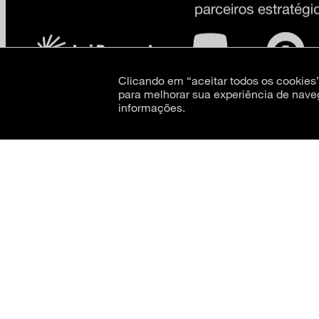
Clicando em “aceitar todos os cookie
para melhorar sua experiência de nave
informações.
CNPJ: 62.520.218/0001-24
Razão social: Museu de Arte Moderna de São Paulo