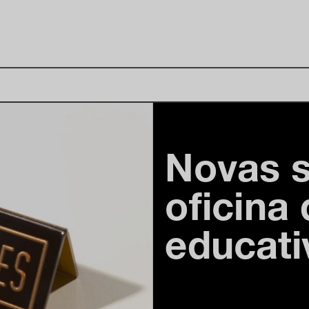
Novas s
oficina
educat