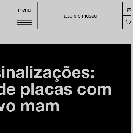
pt
menu
apoie o museu
inalizações:
 de placas com
ivo mam