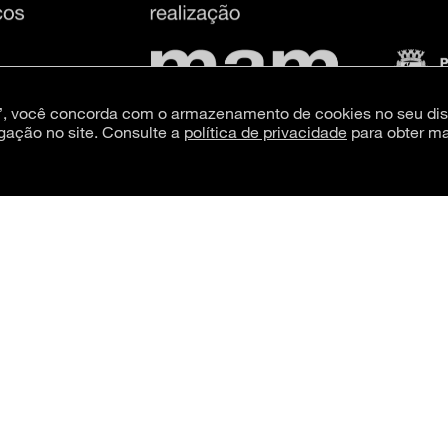
s”, você concorda com o armazenamento de cookies no seu dis
gação no site. Consulte a
política de privacidade
para obter ma