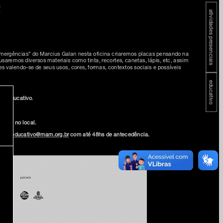
2
atividades presenciais
 emergências” do Marcius Galan nesta oficina criaremos placas pensando na
 usaremos diversos materiais como tinta, recortes, canetas, lápis, etc, assim
es valendo-se de seus usos, cores, formas, contextos sociais e possíveis
educativo
m educativo
.
hora e no local.
-mail
educativo@mam.org.br
com até 48hs de antecedência.