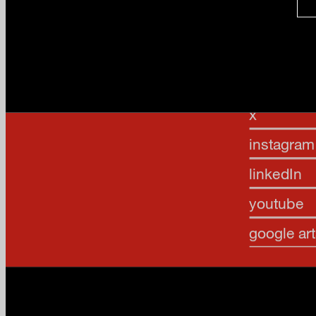
facebook
x
instagram
linkedIn
youtube
google art