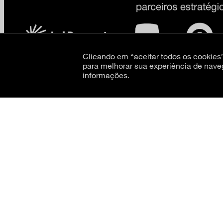
Clicando em “aceitar todos os cookie
para melhorar sua experiência de nave
informações.
CNPJ: 62.520.218/0001-24
Razão social: Museu de Arte Moderna de São Paulo