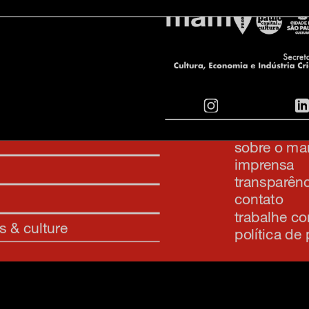
inscreva-s
sobre o m
imprensa
transparênc
contato
trabalhe c
s & culture
política de