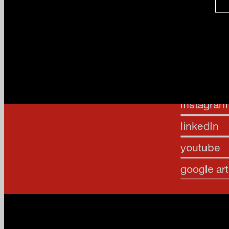
facebook
x
instagram
linkedIn
youtube
google art