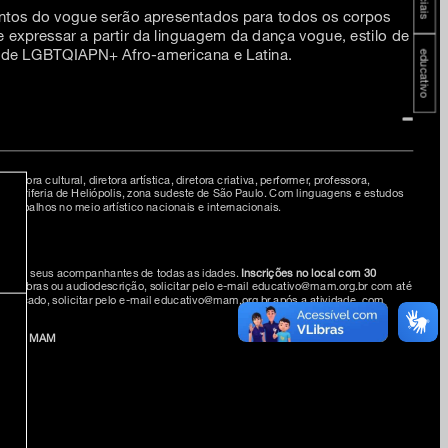
ntos do vogue serão apresentados para todos os corpos
 expressar a partir da linguagem da dança vogue, estilo de
de LGBTQIAPN+ Afro-americana e Latina.
educativo
rodutora cultural, diretora artística, diretora criativa, performer, professora,
na periferia de Heliópolis, zona sudeste de São Paulo. Com linguagens e estudos
u trabalhos no meio artístico nacionais e internacionais.
ianças e seus acompanhantes de todas as idades.
Inscrições no local com 30
 de Libras ou audiodescrição, solicitar pelo e-mail educativo@mam.org.br com até
tificado, solicitar pelo e-mail educativo@mam.org.br após a atividade, com
mingo MAM