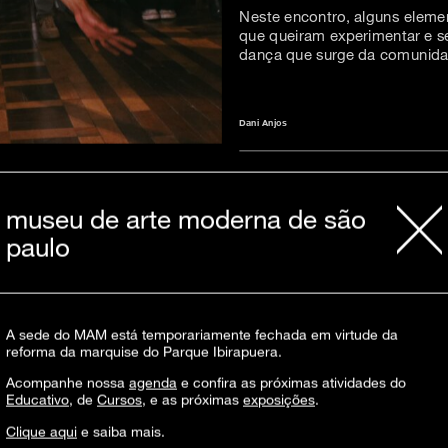
Neste encontro, alguns eleme
que queiram experimentar e se
dança que surge da comunida
Dani Anjos
multi artista, trans não binária, 27 anos, p
bailarina e coreógrafa nasceu e cresceu 
nas danças clássicas e urbanas já realizo
museu de arte moderna de são
paulo
Atividade presencial e gratuita, para cr
minutos de antecedência.
Para intérprete
48h de antecedência. Para emissão de cer
comprovante de inscrição em anexo.
A sede do MAM está temporariamente fechada em virtude da
Essa atividade faz parte do programa
Do
reforma da marquise do Parque Ibirapuera.
Acompanhe nossa
agenda
e confira as próximas atividades do
Educativo
, de
Cursos
, e as próximas
exposições
.
Clique aqui
e saiba mais.
realização