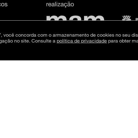
s”, você concorda com o armazenamento de cookies no seu dis
gação no site. Consulte a
política de privacidade
para obter ma