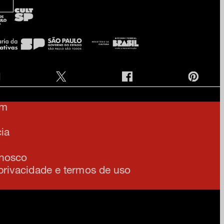
e na nossa newsletter
am
ia
onosco
 privacidade e termos de uso