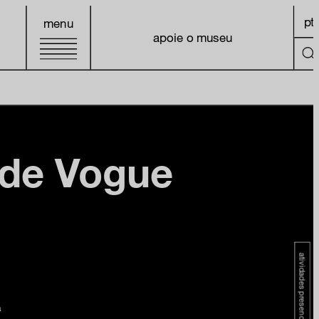
pt
menu
apoie o museu
 de Vogue
atividades presenciais
a