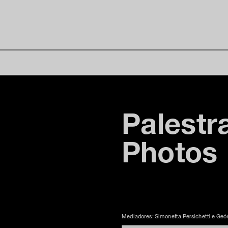
Palest
Photos
Mediadores: Simonetta Persichetti e Geó