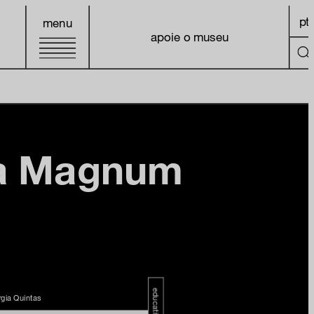
pt
menu
apoie o museu
ra Magnum
educativo
rgia Quintas