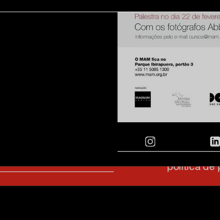
inscreva-s
sobre o m
imprensa
transparênc
contato
trabalhe c
s & culture
política de