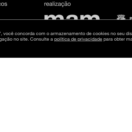
s”, você concorda com o armazenamento de cookies no seu dis
gação no site. Consulte a
política de privacidade
para obter ma