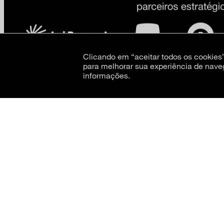
Clicando em “aceitar todos os cookie
para melhorar sua experiência de nave
informações.
CNPJ: 62.520.218/0001-24
Razão social: Museu de Arte Moderna de São Paulo