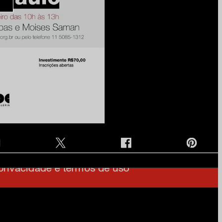
e na nossa newsletter
am
ia
onosco
 privacidade e termos de uso