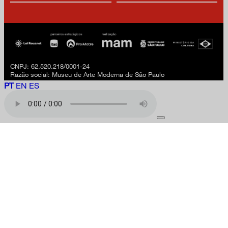
CNPJ: 62.520.218/0001-24
Razão social: Museu de Arte Moderna de São Paulo
PT
EN
ES