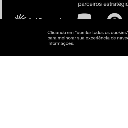
Clicando em “aceitar todos os cookie
para melhorar sua experiência de nave
informações.
CNPJ: 62.520.218/0001-24
Razão social: Museu de Arte Moderna de São Paulo