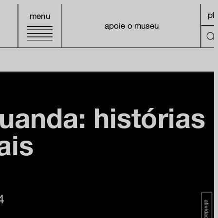
pt
menu
apoie o museu
uanda: histórias
ais
4