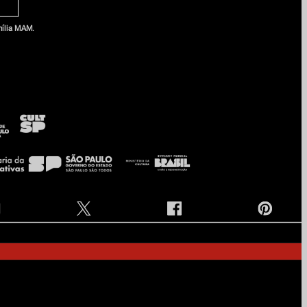
ília MAM
.
e na nossa newsletter
am
ia
onosco
 privacidade e termos de uso