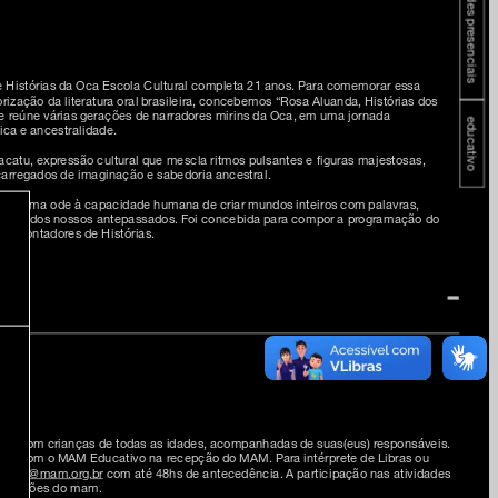
atividades presenciais
 Histórias da Oca Escola Cultural completa 21 anos. Para comemorar essa
rização da literatura oral brasileira, concebemos “Rosa Aluanda, Histórias dos
 reúne várias gerações de narradores mirins da Oca, em uma jornada
educativo
ica e ancestralidade.
catu, expressão cultural que mescla ritmos pulsantes e figuras majestosas,
carregados de imaginação e sabedoria ancestral.
iva, é uma ode à capacidade humana de criar mundos inteiros com palavras,
herança dos nossos antepassados. Foi concebida para compor a programação do
de Contadores de Histórias.
mílias com crianças de todas as idades, acompanhadas de suas(eus) responsáveis.
cia com o MAM Educativo na recepção do MAM. Para intérprete de Libras ou
ativo@mam.org.br
com até 48hs de antecedência. A participação nas atividades
xposições do mam.