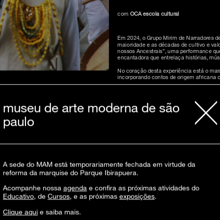
com
OCA escola cultural
Em 2024, o Grupo Mirim de Narradores de
maioridade e as décadas de cultivo e valo
nossos Ancestrais”, uma performance que
encantadora que entrelaça histórias, mús
No coração desta experiência está o mara
incorporando contos de origem africana 
“Rosa Aluanda” celebra a arte da narrat
unindo realeza, fantasia, e a profunda 
museu de arte moderna de são
13º Boca do Céu, Encontro Internacional 
paulo
A OCA
Ficha técnica
A sede do MAM está temporariamente fechada em virtude da
reforma da marquise do Parque Ibirapuera.
Acompanhe nossa
agenda
e confira as próximas atividades do
Educativo
, de
Cursos
, e as próximas
exposições
.
Atividade presencial e gratuita, para fa
Inscrições com 30 minutos de antecedên
audiodescrição, solicitar pelo e-mail
educ
Clique aqui
e saiba mais.
educativas garantem a gratuidade nas e