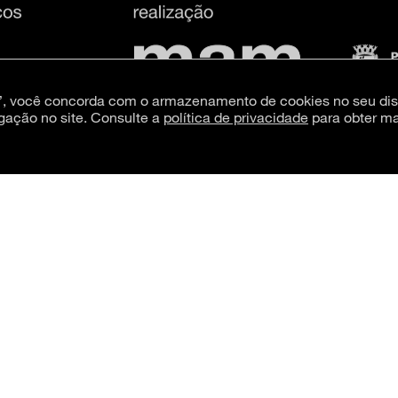
s”, você concorda com o armazenamento de cookies no seu dis
gação no site. Consulte a
política de privacidade
para obter ma