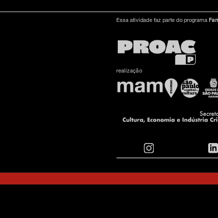
Essa atividade faz parte do programa
Fam
inscreva-s
realização
sobre o m
imprensa
transparênc
contato
trabalhe c
s & culture
política de