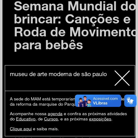
Semana Mundial do
brincar: Canções e
Roda de Moviment
para bebês
museu de arte moderna de são paulo
Família MAM na
Semana Mundial do brincar
10h30 Canções e roda de movimento
Bebês e seus acompanhantes são convidados a
A sede do MAM está temporariamente fechada em virtude
experimentar e vivenciar canções e brincadeiras de
da reforma da marquise do Parque Ibirapuera.
roda da cultura tradicional da infância.
Acompanhe nossa
agenda
e confira as próximas atividades
+bebês até 12 meses
do
Educativo
, de
Cursos
, e as próximas
exposições
.
Clique aqui
e saiba mais.