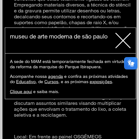
Empregando materiais diversos, a técnica do stêncil
e da gravura permite utilizar desenhos ou letras,
decalcando seus contornos e recortando-os em
suportes como papelão, chapas de raio X, e/ou
qualquer material flexível que possibilite a gravação
de modo rápido. Possibilitando uma variedade de
museu de arte moderna de são paulo
composições, servindo tanto para pintura de
camisetas, objetos, decorações entre outros.
Bitucaivos
A sede do MAM está temporariamente fechada em virtude
da reforma da marquise do Parque Ibirapuera.
O coletivo ministra oficinas de arte reciclagem em
espaços culturais, eventos e escolas.
Acompanhe nossa
agenda
e confira as próximas atividades
Compartilhamos informações para a
do
Educativo
, de
Cursos
, e as próximas
exposições
.
conscientização e conhecimento das questões
socioambientais que fazem parte do nosso cotidiano
Clique aqui
e saiba mais.
e estabelecemos parcerias com outros grupos que
discutam assuntos similares visando multiplicar
ações que envolvam o tratamento do lixo, a coleta
seletiva e a reciclagem.
Local: Em frente ao painel OSGÊMEOS