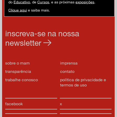
do
Educativo
, de
Cursos
, e as próximas
exposições
.
Clique aqui
e saiba mais.
inscreva-se na nossa
newsletter
sobre o mam
imprensa
transparência
contato
trabalhe conosco
política de privacidade e
termos de uso
facebook
x