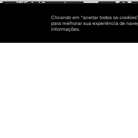
Clicando em “aceitar todos os cookie
para melhorar sua experiência de nave
informações.
CNPJ: 62.520.218/0001-24
Razão social: Museu de Arte Moderna de São Paulo