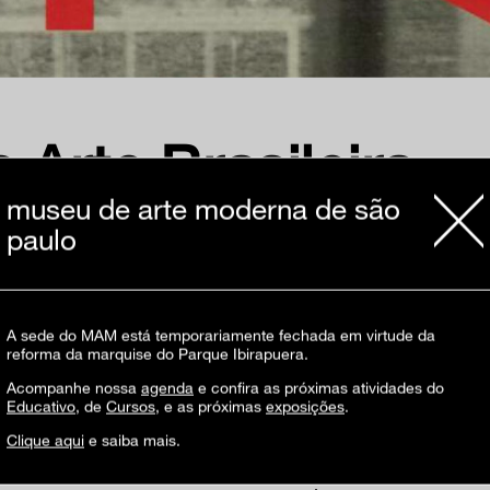
Arte Brasileira
museu de arte moderna de são
paulo
A sede do MAM está temporariamente fechada em virtude da
reforma da marquise do Parque Ibirapuera.
Acompanhe nossa
agenda
e confira as próximas atividades do
Educativo
, de
Cursos
, e as próximas
exposições
.
O 25º Panorama foi idealizado para ser u
Paulo em 1948. Além de tradicionalmente 
exposição no Pavilhão da Bienal.
Clique aqui
e saiba mais.
Com curadoria de Tadeu Chiarelli e assist
de 130 obras. Os textos curatoriais no ca