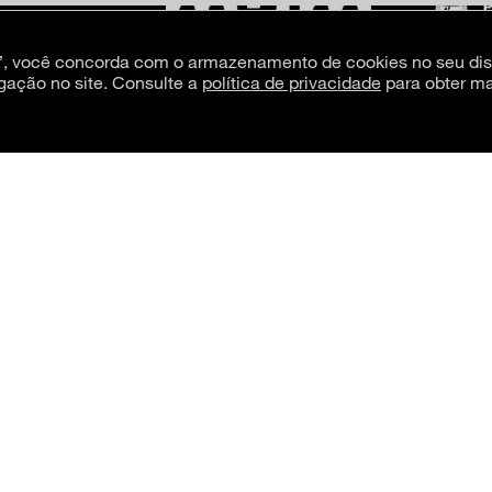
s”, você concorda com o armazenamento de cookies no seu dis
gação no site. Consulte a
política de privacidade
para obter ma