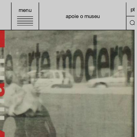
pt
menu
apoie o museu