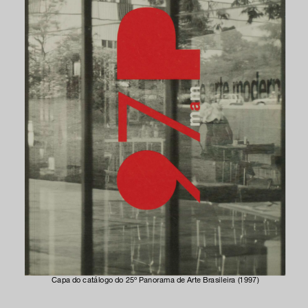
facebook
x
instagram
linkedIn
youtube
google art
Capa do catálogo do 25º Panorama de Arte Brasileira (1997)