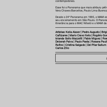
contemporâneo.
Esse foi o Panorama que mais atribuiu prê
Vera Chaves Barcellos, Paulo Lima Buenoz,
inscreva-s
Desde o 24º Panorama em 1995, o MAM estab
seu encerramento em São Paulo. O Panoram
itinerância para o MAC Niterói e o MAM da
Artistas: Keila Alaver | Pedro Augusto | Bri
Cañizares | Mario Cravo Neto | Rogério Gome
sobre o m
Iolanda Gollo Mazzotti | Fabio Miguez | R
Deborah Paiva | Paulo Pasta | Rosana Pauli
imprensa
Rufino | Cristina Salgado | Del Pilar Sallum 
transparênc
Carlos Zilio
contato
trabalhe c
s & culture
política de