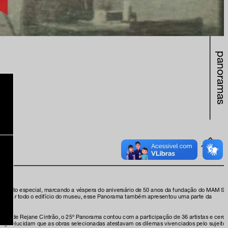
panoramas
m evento especial, marcando a véspera do aniversário de 50 anos da fundação do MAM S
ocupar todo o edifício do museu, esse Panorama também apresentou uma parte da
ência de Rejane Cintrão, o 25º Panorama contou com a participação de 36 artistas e cerc
tálogo elucidam que as obras selecionadas atestavam os dilemas vivenciados pelo sujeito