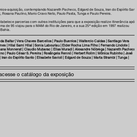
mios-aquisição, contemplando Nazareth Pacheco, Edgard de Souza, Iran do Espírito Sant
 Rosana Paulino, Mario Cravo Neto, Paulo Pasta, Tunga e Paulo Pereira.
e na nossa newsletter
elece parcerias com outras instituições para que a exposição realize itinerância após
a de 95 viajou para o MAM do Rio de Janeiro, e a sua 25ª edição em 1997 realizou
 Bahia.
gida Baltar | Vera Chaves Barcellos | Paulo Buenlos | Waltercio Caldas | Santiago Vera
s | Hilal Sami Hilal | Sonia Labouriau | Elder Rocha Lima Filho | Fernando Lindote |
am
osana Monnerat | Claudio Mubarac | Elias Muradi | Alexandre Nóbrega | Nazareth Pacheco 
no | Paulo César S. Pereira | Rosângela Rennó | Herbert Rolim | Mônica Rubinho | José
| Iran do Espírito Santo | Elisabete Savioli | Edgard de Souza | Marta Strambi | Tunga |
ia
acesse o catálogo da exposição
onosco
 privacidade e termos de uso