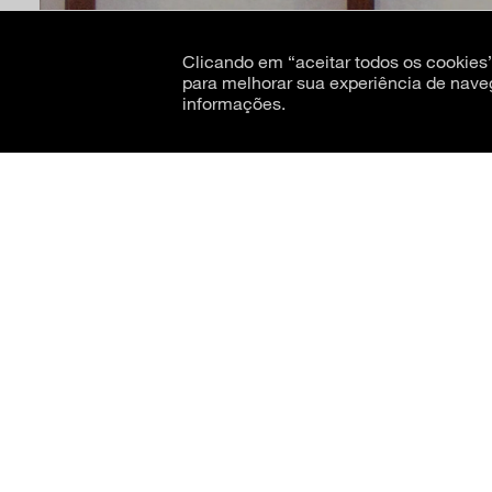
Clicando em “aceitar todos os cookie
para melhorar sua experiência de nave
informações.
CNPJ: 62.520.218/0001-24
Razão social: Museu de Arte Moderna de São Paulo
Capa do catálogo do 28º Panorama da Arte Brasileira: (desarrumado) 19 Desarranj