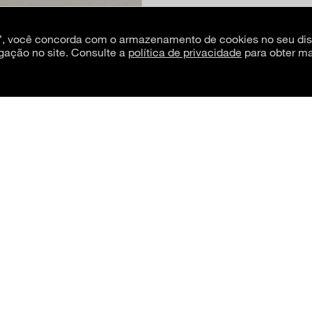
s”, você concorda com o armazenamento de cookies no seu dis
gação no site. Consulte a
política de privacidade
para obter ma
os (2003)