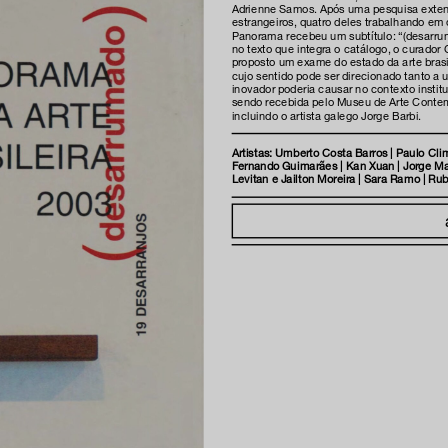
Adrienne Samos. Após uma pesquisa extensa
estrangeiros, quatro deles trabalhando em 
Panorama recebeu um subtítulo: “(desarrum
inscreva-s
no texto que integra o catálogo, o curado
proposto um exame do estado da arte brasi
cujo sentido pode ser direcionado tanto a 
inovador poderia causar no contexto instit
sendo recebida pelo Museu de Arte Conte
incluindo o artista galego Jorge Barbi.
sobre o m
Artistas: Umberto Costa Barros | Paulo C
Fernando Guimarães | Kan Xuan | Jorge Macc
imprensa
Levitan e Jailton Moreira | Sara Ramo | Rub
transparênc
contato
trabalhe c
s & culture
política de