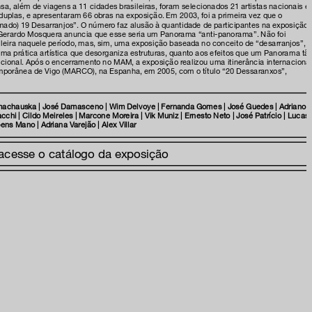
, além de viagens a 11 cidades brasileiras, foram selecionados 21 artistas nacionais e
duplas, e apresentaram 66 obras na exposição. Em 2003, foi a primeira vez que o
ado) 19 Desarranjos”. O número faz alusão à quantidade de participantes na exposição 
e na nossa newsletter
r Gerardo Mosquera anuncia que esse seria um Panorama “anti-panorama”. Não foi
leira naquele período, mas, sim, uma exposição baseada no conceito de “desarranjos”,
uma prática artística que desorganiza estruturas, quanto aos efeitos que um Panorama tã
ucional. Após o encerramento no MAM, a exposição realizou uma itinerância internacional
mporânea de Vigo (MARCO), na Espanha, em 2005, com o título “20 Dessaranxos”,
am
limachauska | José Damasceno | Wim Delvoye | Fernanda Gomes | José Guedes | Adriano 
hi | Cildo Meireles | Marcone Moreira | Vik Muniz | Ernesto Neto | José Patrício | Lucas
ens Mano | Adriana Varejão | Alex Villar
ia
acesse o catálogo da exposição
onosco
 privacidade e termos de uso