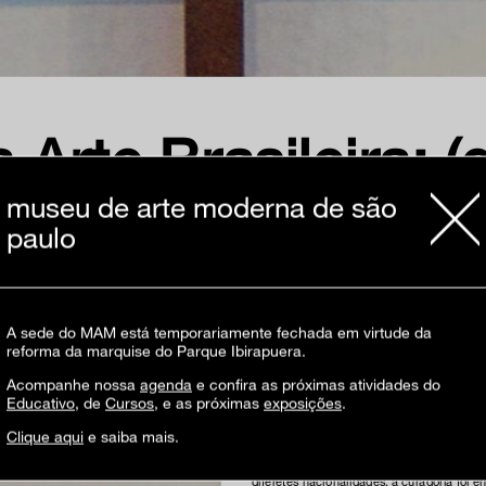
Arte Brasileira: 
museu de arte moderna de são
paulo
A sede do MAM está temporariamente fechada em virtude da
reforma da marquise do Parque Ibirapuera.
Acompanhe nossa
agenda
e confira as próximas atividades do
Educativo
, de
Cursos
, e as próximas
exposições
.
Clique aqui
e saiba mais.
O 28º Panorama propôs uma abordagem inédi
diferetes nacionalidades, a curadoria fo