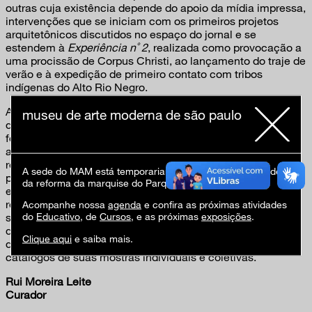
outras cuja existência depende do apoio da mídia impressa,
intervenções que se iniciam com os primeiros projetos
arquitetônicos discutidos no espaço do jornal e se
estendem à
Experiência n˚ 2
, realizada como provocação a
uma procissão de Corpus Christi, ao lançamento do traje de
verão e à expedição de primeiro contato com tribos
indígenas do Alto Rio Negro.
A mostra procura apresentar sua atuação reunindo
museu de arte moderna de são paulo
documentação relativa a vários momentos: o início de sua
formação, sua ligação com o movimento da antropofagia,
as atividades do CAM e do Teatro da Experiência, as
relações estabelecidas em sua viagem à Europa, sua
A sede do MAM está temporariamente fechada em virtude
participação na articulação dos Salões de Maio, as
da reforma da marquise do Parque Ibirapuera.
experiências dos anos 1950 e o progressivo
reconhecimento da década seguinte. Em registro
Acompanhe nossa
agenda
e confira as próximas atividades
do
Educativo
, de
Cursos
, e as próximas
exposições
.
suplementar, o visitante encontrará também um conjunto
de retratos, fotografias e caricaturas de Flávio de Carvalho
Clique aqui
e saiba mais.
de autoria de outros artistas, além de uma seleção dos
catálogos de suas mostras individuais e coletivas.
Rui Moreira Leite
Curador