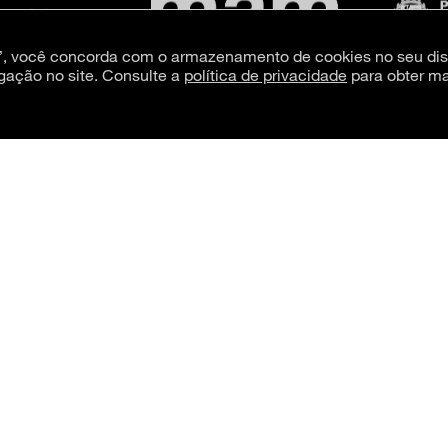
s”, você concorda com o armazenamento de cookies no seu dis
gação no site. Consulte a
política de privacidade
para obter ma