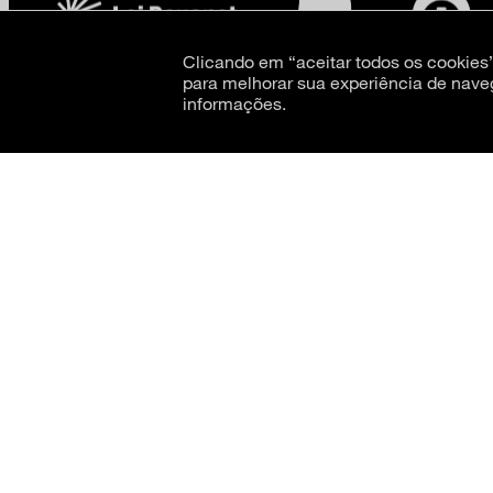
Clicando em “aceitar todos os cookie
para melhorar sua experiência de nave
informações.
CNPJ: 62.520.218/0001-24
Razão social: Museu de Arte Moderna de São Paulo