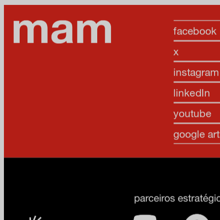
facebook
x
instagram
linkedIn
youtube
google art