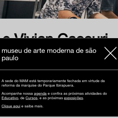
e Vivian Caccuri
museu de arte moderna de são
paulo
A sede do MAM está temporariamente fechada em virtude da
reforma da marquise do Parque Ibirapuera.
Acompanhe nossa
agenda
e confira as próximas atividades do
 de São Paulo, conectando a música de vanguarda, eletrônica e experimental com a arte m
Educativo
, de
Cursos
, e as próximas
exposições
.
 a cada exposição, novos artistas são convidados a participar de um processo colaborat
Clique aqui
e saiba mais.