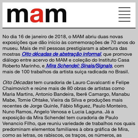
No dia 16 de janeiro de 2018, o MAM abriu duas novas
exposições que dão início às comemorações de 70 anos do
museu. Mais de mil pessoas prestigiaram a abertura das
mostras
Oito décadas de abstração informal
, que promove
diálogo entre acervo do MAM e coleção do Instituto Casa
Roberto Marinho, e
Mira Schendel: Sinais/Signals
, com
mais de 100 trabalhos da artista suíça radicada no Brasil.
Oito Décadas
tem curadoria de Lauro Cavalcanti e Felipe
Chaimovich e reúne mais de 80 obras de artistas como
Maria Martins, Antonio Bandeira, Iberê Camargo, Manabu
Mabe, Tomie Ohtake, Vieira da Silva e produções mais
recentes de Jorge Guinle, Fábio Miguez, Paulo Monteiro,
Nuno Ramos, Angelo Venosa e Lucia Laguna. Já a
exposição da Mira Schendel tem curadoria de Paulo
Venancio Filho, que reuniu variedade de trabalhos nos quais
predominam elementos familiares à obra gráfica de Mira,
como as letras, os rabiscos, os traços, os números, as