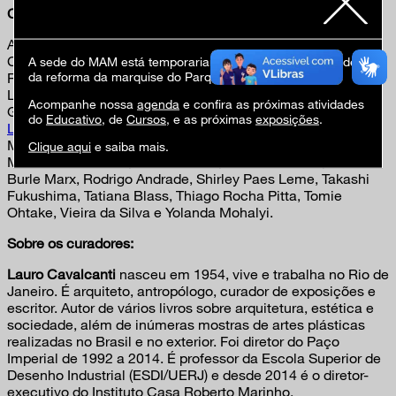
Conheça os 38 artistas que integram a exposição:
Angelo Venosa, Antonio Bandeira, Antonio Hélio Cabral,
Carlito Carvalhosa, Carlos Uchôa, Célia Euvaldo, Dudi Maia
A sede do MAM está temporariamente fechada em virtude
da reforma da marquise do Parque Ibirapuera.
Rosa, Edith Derdyk, Ernesto Neto, Fábio Miguez, Fernando
Lindote, Flávia Ribeiro, Frida Baranek, Iberê Camargo, Ivald
Acompanhe nossa
agenda
e confira as próximas atividades
Granato, Jorge Guinle, Karin Lambrecht, Laurita Salles,
do
Educativo
, de
Cursos
, e as próximas
exposições
.
Leda Catunda
, Lucia Laguna, Luiz Aquila, Manabu Mabe,
Marcia Pastore, Maria Bonomi, Maria Martins, Maria Polo,
Clique aqui
e saiba mais.
Maria Tereza Louro, Nuno Ramos, Paulo Monteiro, Roberto
Burle Marx, Rodrigo Andrade, Shirley Paes Leme, Takashi
Fukushima, Tatiana Blass, Thiago Rocha Pitta, Tomie
Ohtake, Vieira da Silva e Yolanda Mohalyi.
Sobre os curadores:
Lauro Cavalcanti
nasceu em 1954, vive e trabalha no Rio de
Janeiro. É arquiteto, antropólogo, curador de exposições e
escritor. Autor de vários livros sobre arquitetura, estética e
sociedade, além de inúmeras mostras de artes plásticas
realizadas no Brasil e no exterior. Foi diretor do Paço
Imperial de 1992 a 2014. É professor da Escola Superior de
Desenho Industrial (ESDI/UERJ) e desde 2014 é o diretor-
executivo do Instituto Casa Roberto Marinho.