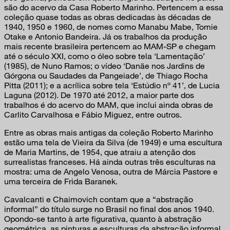
são do acervo da Casa Roberto Marinho. Pertencem a essa
coleção quase todas as obras dedicadas às décadas de
1940, 1950 e 1960, de nomes como Manabu Mabe, Tomie
Otake e Antonio Bandeira. Já os trabalhos da produção
mais recente brasileira pertencem ao MAM-SP e chegam
até o século XXI, como o óleo sobre tela ‘Lamentação’
(1985), de Nuno Ramos; o vídeo ‘Danäe nos Jardins de
Górgona ou Saudades da Pangeiade’, de Thiago Rocha
Pitta (2011); e a acrílica sobre tela ‘Estúdio nº 41’, de Lucia
Laguna (2012). De 1970 até 2012, a maior parte dos
trabalhos é do acervo do MAM, que inclui ainda obras de
Carlito Carvalhosa e Fábio Miguez, entre outros.
Entre as obras mais antigas da coleção Roberto Marinho
estão uma tela de Vieira da Silva (de 1949) e uma escultura
de Maria Martins, de 1954, que atraiu a atenção dos
surrealistas franceses. Há ainda outras três esculturas na
mostra: uma de Angelo Venosa, outra de Márcia Pastore e
uma terceira de Frida Baranek.
Cavalcanti e Chaimovich contam que a “abstração
informal” do título surge no Brasil no final dos anos 1940.
Opondo-se tanto à arte figurativa, quanto à abstração
geométrica, as pinturas e esculturas da abstração informal