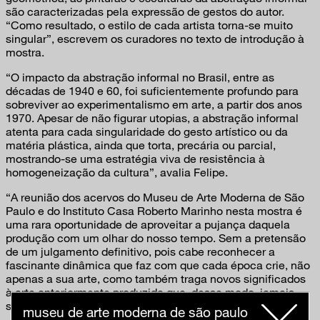
são caracterizadas pela expressão de gestos do autor.
“Como resultado, o estilo de cada artista torna-se muito
singular”, escrevem os curadores no texto de introdução à
mostra.
“O impacto da abstração informal no Brasil, entre as
décadas de 1940 e 60, foi suficientemente profundo para
sobreviver ao experimentalismo em arte, a partir dos anos
1970. Apesar de não figurar utopias, a abstração informal
atenta para cada singularidade do gesto artístico ou da
matéria plástica, ainda que torta, precária ou parcial,
mostrando-se uma estratégia viva de resistência à
homogeneização da cultura”, avalia Felipe.
“A reunião dos acervos do Museu de Arte Moderna de São
Paulo e do Instituto Casa Roberto Marinho nesta mostra é
uma rara oportunidade de aproveitar a pujança daquela
produção com um olhar do nosso tempo. Sem a pretensão
de um julgamento definitivo, pois cabe reconhecer a
fascinante dinâmica que faz com que cada época crie, não
apenas a sua arte, como também traga novos significados
à arte anteriormente produzida que, desse modo, jamais
será apenas pretérita”, comenta Lauro.
museu de arte moderna de são paulo