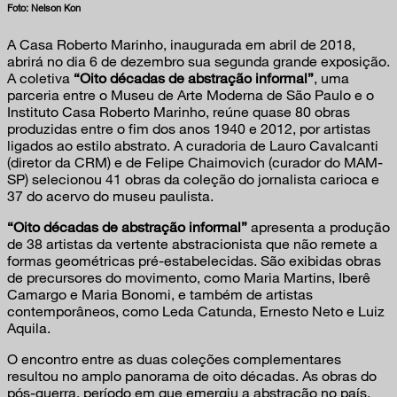
Foto: Nelson Kon
A Casa Roberto Marinho, inaugurada em abril de 2018,
abrirá no dia 6 de dezembro sua segunda grande exposição.
A coletiva
“Oito décadas de abstração informal”
, uma
parceria entre o Museu de Arte Moderna de São Paulo e o
Instituto Casa Roberto Marinho, reúne quase 80 obras
produzidas entre o fim dos anos 1940 e 2012, por artistas
ligados ao estilo abstrato. A curadoria de Lauro Cavalcanti
(diretor da CRM) e de Felipe Chaimovich (curador do MAM-
SP) selecionou 41 obras da coleção do jornalista carioca e
37 do acervo do museu paulista.
“Oito décadas de abstração informal”
apresenta a produção
de 38 artistas da vertente abstracionista que não remete a
formas geométricas pré-estabelecidas. São exibidas obras
de precursores do movimento, como Maria Martins, Iberê
Camargo e Maria Bonomi, e também de artistas
contemporâneos, como Leda Catunda, Ernesto Neto e Luiz
Aquila.
O encontro entre as duas coleções complementares
resultou no amplo panorama de oito décadas. As obras do
pós-guerra, período em que emergiu a abstração no país,