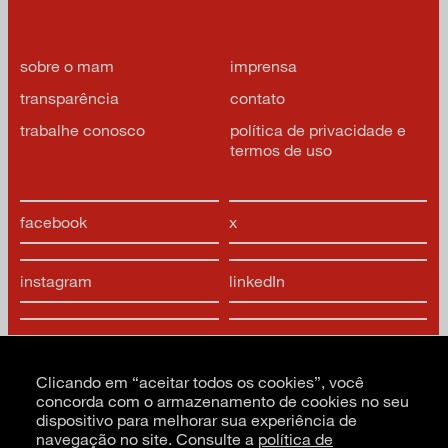
sobre o mam
imprensa
transparência
contato
trabalhe conosco
política de privacidade e
termos de uso
facebook
x
instagram
linkedIn
youtube
google arts & culture
Clicando em “aceitar todos os cookies”, você
concorda com o armazenamento de cookies no seu
dispositivo para melhorar sua experiência de
navegação no site. Consulte a
política de