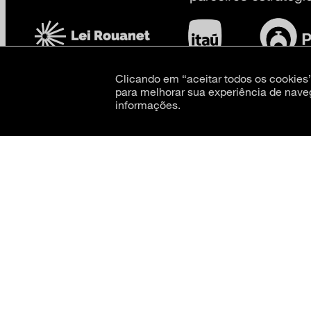
Clicando em “aceitar todos os cookie
para melhorar sua experiência de nave
informações.
CNPJ: 62.520.218/0001-24
Razão social: Museu de Arte Moderna de São Paulo