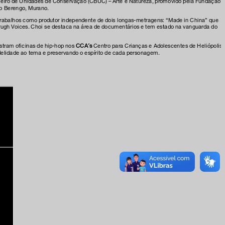
ileiro de Unidades de Conservação (CBUC) – Arte e Natureza, promovido pela Fundação
ão Berengo, Murano.
e trabalhos como produtor independente de dois longas-metragens: “Made in China” que
orugh Voices. Choi se destaca na área de documentários e tem estado na vanguarda do
nistram oficinas de hip-hop nos
CCA´s
Centro para Crianças e Adolescentes de Heliópolis 
idelidade ao tema e preservando o espírito de cada personagem.