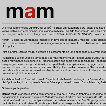
O cineasta americano
James Choi
estará no Brasil em dezembro para lançar seu novo
vários festivais internacionais, será exibido no Museu de Arte Moderna de São Paulo e
de Choi, haverá também o lançamento do CD
Vidas Preciosas de Heliópolis
, com a par
Foram 10 anos de um trabalho intenso e criativo que já impactou mais de 15 mil crian
com a participação e o apoio de várias organizações, como o SESC, artistas como Bad
Heliópolis.
Para a artista, Denise Milan, o evento é o coroamento de uma experiência que vem insp
“À medida que o mundo se torna cada vez mais fragmentado”, avalia James Choi, “dev
desse movimento de reconexão. Trazer a história das pedras para os filhos de Heliópol
imaginação para essas possibilidades compartilhadas e ampliou sua percepção de que 
empreendimentos em comunidades como Heliópolis e em todo o mundo. Não há nada mais 
com elas sobre temas como meio-ambiente, amor e vida compartilhada. Podemos usar as
de ouvir e agir. A hora é agora”.
A celebração dos 10 anos do projeto Espetáculo da Terra©, realização da Denise Mila
Heliópolis e Região e o apoio de Banco Fator – por meio do projeto Fator Talento –, Ga
Sobre os participantes
Denise Milan
é artista plástica com uma trajetória de 40 anos de trabalho e reconheci
consciência humana em direção às Vidas Preciosas. A artista, que participou da 33ª B
trabalho afinado com os principais valores da contemporaneidade. Sua “linguagem das
Institute for Arts and Urban, Nova York; em 2012 com a exposição
Into the Realm of Lo