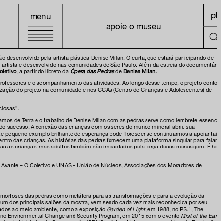
pt
menu
apoie o museu
o desenvolvido pela artista plástica Denise Milan. O curta, que estará participando de
la artista e desenvolvido nas comunidades de São Paulo. Além da estreia do documentário
oletivo
, a partir do libreto da
Ópera das Pedras
de
Denise Milan.
e professores e o acompanhamento das atividades. Ao longo desse tempo, o projeto contou
lização do projeto na comunidade e nos CCAs (Centro de Crianças e Adolescentes) de
ciosas”.
mos de Terra e o trabalho de Denise Milan com as pedras serve como lembrete essencia
ndo sucesso. A conexão das crianças com os seres do mundo mineral abriu sua
e pequeno exemplo brilhante de esperança pode florescer se continuarmos a apoiar tais
ro das crianças. As histórias das pedras fornecem uma plataforma singular para falar
penas as crianças, mas adultos também são impactados pela força dessa mensagem. É hor
de Avante – O Coletivo e UNAS – União de Núcleos, Associações dos Moradores de
etamorfoses das pedras como metáfora para as transformações e para a evolução da
ar um dos principais salões da mostra, vem sendo cada vez mais reconhecida por seu
ionados ao meio ambiente, como a exposição
Garden of Light
, em 1988, no P.S.1, The
lia; no Environmental Change and Security Program, em 2015 com o evento
Mist of the Earth