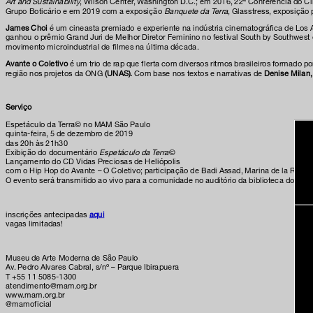
Art and Sustainability
, Wilson Center, Washington D.C.; em 2016, 22ª Conferência do 
Grupo Boticário e em 2019 com a exposição
Banquete da Terra
, Glasstress, exposição
James Choi
é um cineasta premiado e experiente na indústria cinematográfica de Los A
ganhou o prêmio Grand Juri de Melhor Diretor Feminino no festival South by Southwes
movimento microindustrial de filmes na última década.
Avante o Coletivo
é um trio de rap que flerta com diversos ritmos brasileiros formado p
região nos projetos da ONG
(UNAS).
Com base nos textos e narrativas de
Denise Milan,
Serviço
Espetáculo da Terra© no MAM São Paulo
quinta-feira, 5 de dezembro de 2019
das 20h às 21h30
Exibição do documentário
Espetáculo da Terra
©
Lançamento do CD Vidas Preciosas de Heliópolis
com o Hip Hop do Avante – O Coletivo; participação de Badi Assad, Marina de la Riva e
O evento será transmitido ao vivo para a comunidade no auditório da biblioteca do CEU
inscrições antecipadas
aqui
vagas limitadas!
Museu de Arte Moderna de São Paulo
Av. Pedro Alvares Cabral, s/nº – Parque Ibirapuera
T +55 11 5085-1300
atendimento@mam.org.br
www.mam.org.br
@mamoficial