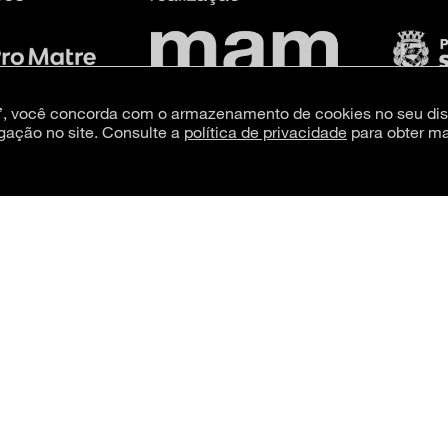
s”, você concorda com o armazenamento de cookies no seu dis
gação no site. Consulte a
política de privacidade
para obter ma