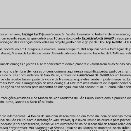
 documentário,
Engage Earth
(
Espetáculo da Terra
©), baseado no trabalho de arte-educaçã
m um evento especial que celebra os 10 anos do projeto
Espetáculo da Terra©
, criado pe
ticipação das crianças envolvidas no projeto, junto com o grupo de Hip-Hop
Avante – O C
ças, sobretudo em Heliópolis, e envolveu uma equipe multidisciplinar para a formação d
i Assad, Marina de La Riva e Júnior Almeida, além do belíssimo trabalho da UNAS na rea
irando crianças e jovens a se reconectarem com o planeta e valorizarem suas “vidas pre
emos nos lembrar de nossas origens comuns aqui nessa magnífica pedra azul que chama
is e de outras comunidades de São Paulo, através do
Espetáculo da Terra©
, foi um treme
os obstáculos fazem parte da vida e da Natureza, e que eles também podem superar. Est
forte que a imaginação de uma criança. A arte tem uma maneira de inspirar poder dent
 lições das pedras para despertar as crianças, que são nosso futuro. E, claro, não a
n Produções Artísticas e do Museu de Arte Moderna de São Paulo, conta com a parceria 
leria Lume, Quantix e Sesc São Paulo.
mento internacional. A tônica de sua obra desenvolve-se em torno da ideia de usar as m
ienal de São Paulo, com a instalação
Ilha Brasilis
, que levou um rio de cristais para povo
 pedras” já foi apresentada, inclusive em diversos fóruns de discussão de temas relac
ve and Forgiveness: The Language of Stones
, Palazzo del Monte Frumentario, Assis, Itá