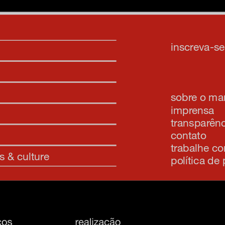
inscreva-s
sobre o m
imprensa
transparênc
contato
trabalhe c
s & culture
política de