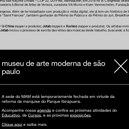
Clima das Nações Unidas – COP 22, DO-Fest, Marraquesh; em 2018 no IX Congresso Bras
 paralela à Bienal de Artes de Veneza, curadoria Vik Muniz e Koen Vanmechelen, Fundaç
ngeles. Além de ter trabalhado com produção e mídia digital, ele já tem um histórico d
t e “Saint Frances”, também ganhador do Prêmio de Público e do Prêmio do Juri, Breakth
or
U-China
(rapper e produtor),
Jotab
(rapper) e
Xuvisco
(rapper e produtor). Os artistas mi
 Jotab
iniciou o processo de escrita das letras das músicas deste trabalho, buscando a f
museu de arte moderna de são
paulo
 Junior Almeida
 Heliópolis – Estrada das Lágrimas, 2385
A sede do MAM está temporariamente fechada em virtude da
reforma da marquise do Parque Ibirapuera.
Acompanhe nossa
agenda
e confira as próximas atividades do
Educativo
, de
Cursos
, e as próximas
exposições
.
Clique aqui
e saiba mais.