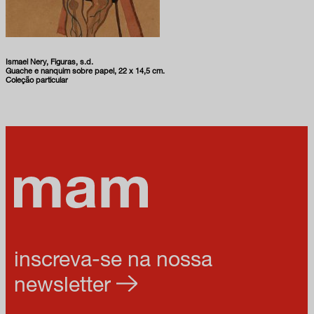
Ismael Nery, Figuras, s.d.
Guache e nanquim sobre papel, 22 x 14,5 cm.
Coleção particular
inscreva-se na nossa
newsletter