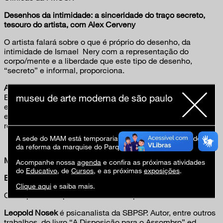
Desenhos da intimidade: a sinceridade do traço secreto,
tesouro do artista, com Alex Cerveny
O artista falará sobre o que é próprio do desenho, da
intimidade de Ismael
Nery com a representação do
corpo/mente e a liberdade que este tipo de desenho,
“secreto” e informal, proporciona.
Alex Cerveny
pertencente à geração de artistas surgida no
museu de arte moderna de são paulo
Brasil nos anos 1980, com formação independente,
especializou-se primeiro em desenho e gravura,
expandindo depois para outros meios. Desde 2002, é
representado pela galeria Casa Triângulo, de São Paulo.
A sede do MAM está temporariamente fechada em virtude
da reforma da marquise do Parque Ibirapuera.
Mesa 3 – quinta-feira, 9 de agosto, às 20h30
Acompanhe nossa
agenda
e confira as próximas atividades
do
Educativo
, de
Cursos
, e as próximas
exposições
.
Espectros, com Leopold Nosek
Clique aqui
e saiba mais.
Com quantos espectros se faz uma pessoa?
Leopold Nosek
é psicanalista da SBPSP. Autor, entre outros
trabalhos, do livro “A Disposição para o Assombro” ed.