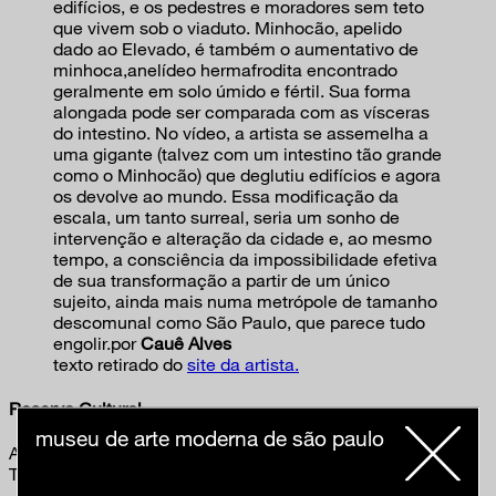
edifícios, e os pedestres e moradores sem teto
que vivem sob o viaduto. Minhocão, apelido
dado ao Elevado, é também o aumentativo de
minhoca,anelídeo hermafrodita encontrado
geralmente em solo úmido e fértil. Sua forma
alongada pode ser comparada com as vísceras
do intestino. No vídeo, a artista se assemelha a
uma gigante (talvez com um intestino tão grande
como o Minhocão) que deglutiu edifícios e agora
os devolve ao mundo. Essa modificação da
escala, um tanto surreal, seria um sonho de
intervenção e alteração da cidade e, ao mesmo
tempo, a consciência da impossibilidade efetiva
de sua transformação a partir de um único
sujeito, ainda mais numa metrópole de tamanho
descomunal como São Paulo, que parece tudo
engolir.por
Cauê Alves
texto retirado do
site da artista.
Reserva Cultural
museu de arte moderna de são paulo
Avenida Paulista, 900
Térreo Baixo