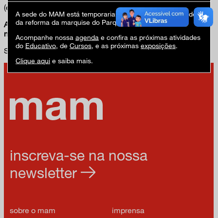
(entre as estações Trianon-Masp e Brigadeiro do metrô)
A sede do MAM está temporariamente fechada em virtude
da reforma da marquise do Parque Ibirapuera.
Aberto todos os dias das 12h às 22h, sábados até meia-
noite.
Acompanhe nossa
agenda
e confira as próximas atividades
do
Educativo
, de
Cursos
, e as próximas
exposições
.
Sócios MAM tem entrada gratuita no cinema.
Saiba mais
.
Clique aqui
e saiba mais.
inscreva-se na nossa
newsletter
sobre o mam
imprensa