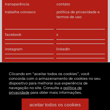
transparência
contato
trabalhe conosco
política de privacidade e
termos de uso
facebook
x
instagram
linkedIn
youtube
google arts & culture
Clicando em “aceitar todos os cookies”, você
concorda com o armazenamento de cookies no seu
dispositivo para melhorar sua experiência de
navegação no site. Consulte a
política de
privacidade
para obter mais informações.
CNPJ: 62.520.218/0001-24
Razão social: Museu de Arte Moderna de São Paulo
aceitar todos os cookies
PT
EN
ES