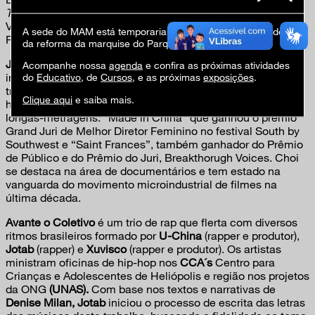
Terra
, Glasstress, exposição paralela à Bienal de Artes de
Veneza, curadoria Vik Muniz e Koen Vanmechelen,
A sede do MAM está temporariamente fechada em virtude
Fundação Berengo, Murano.
da reforma da marquise do Parque Ibirapuera.
James Choi
é um cineasta premiado e experiente na
Acompanhe nossa
agenda
e confira as próximas atividades
indústria cinematográfica de Los Angeles. Além de ter
do
Educativo
, de
Cursos
, e as próximas
exposições
.
trabalhado com produção e mídia digital, ele já tem um
Clique aqui
e saiba mais.
histórico de trabalhos como produtor independente de dois
longas-metragens: “Made in China” que ganhou o prêmio
Grand Juri de Melhor Diretor Feminino no festival South by
Southwest e “Saint Frances”, também ganhador do Prêmio
de Público e do Prêmio do Juri, Breakthorugh Voices. Choi
se destaca na área de documentários e tem estado na
vanguarda do movimento microindustrial de filmes na
última década.
Avante o Coletivo
é um trio de rap que flerta com diversos
ritmos brasileiros formado por
U-China
(rapper e produtor),
Jotab
(rapper) e
Xuvisco
(rapper e produtor). Os artistas
ministram oficinas de hip-hop nos
CCA´s
Centro para
Crianças e Adolescentes de Heliópolis e região nos projetos
da ONG
(UNAS).
Com base nos textos e narrativas de
Denise Milan, Jotab
iniciou o processo de escrita das letras