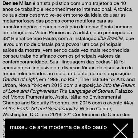
Denise Milan
é artista plástica com uma trajetória de 40
anos de trabalho e reconhecimento internacional. A tônica
de sua obra desenvolve-se em torno da ideia de usar as
metamorfoses das pedras como metáfora para as
transformações e para a evolução da consciência humana
em direção às Vidas Preciosas. A artista, que participou da
33ª Bienal de São Paulo, com a instalação
Ilha Brasilis
, que
levou um rio de cristais para povoar um dos principais
salões da mostra, vem sendo cada vez mais reconhecida
por seu trabalho afinado com os principais valores da
contemporaneidade. Sua “linguagem das pedras” já foi
apresentada, inclusive em diversos fóruns de discussão de
temas relacionados ao meio ambiente, como a exposição
Garden of Light
, em 1988, no P.S.1, The Institute for Arts and
Urban, Nova York; em 2012 com a exposição
Into the Realm
of Love and Forgiveness: The Language of Stones
, Palazzo
del Monte Frumentario, Assis, Itália; no Environmental
Change and Security Program, em 2015 com o evento
Mist
of the Earth: Art and Sustainability
, Wilson Center,
Washington D.C.; em 2016, 22ª Conferência do Clima das
Nações Unidas – COP 22, DO-Fest, Marraquesh; em 2018
no IX Congresso Brasileiro de Unidades de Conservação
museu de arte moderna de são paulo
(CBUC) – Arte e Natureza, promovido pela Fundação Grupo
Boticário e em 2019 com a exposição
Banquete da