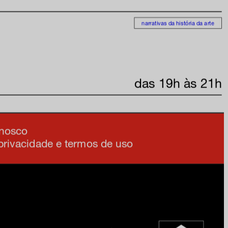
narrativas da história da arte
e na nossa newsletter
am
das 19h às 21h
ia
onosco
 privacidade e termos de uso