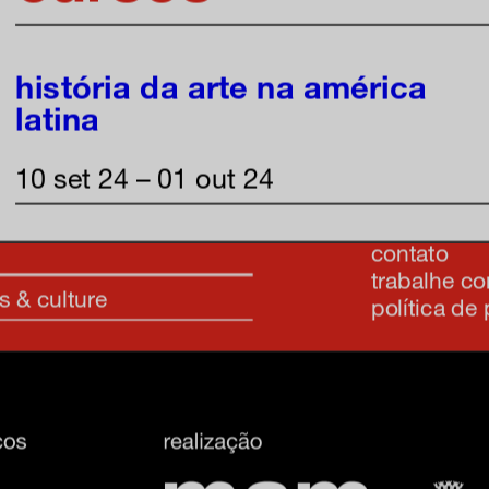
inscreva-s
história da arte na américa
latina
sobre o m
10 set 24 – 01 out 24
imprensa
transparênc
contato
trabalhe c
s & culture
política de