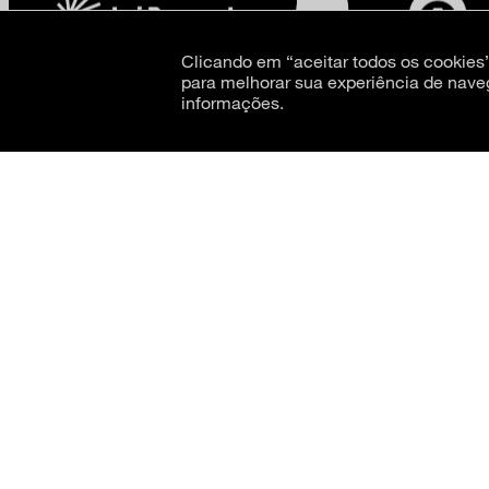
Clicando em “aceitar todos os cookie
para melhorar sua experiência de nave
informações.
CNPJ: 62.520.218/0001-24
Razão social: Museu de Arte Moderna de São Paulo