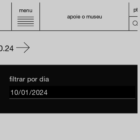
pt
menu
apoie o museu
0.24
filtrar por dia