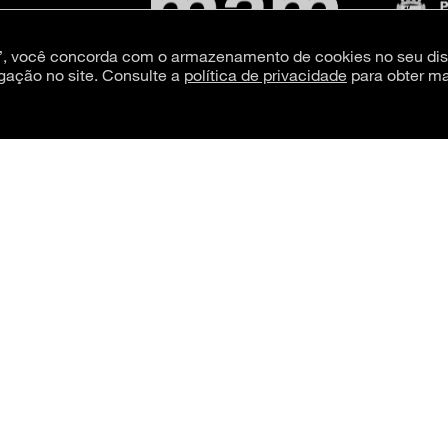
s”, você concorda com o armazenamento de cookies no seu dis
gação no site. Consulte a
política de privacidade
para obter ma