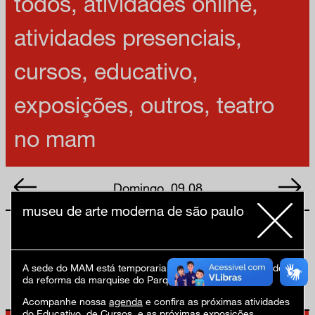
todos
,
atividades online
,
atividades presenciais
,
cursos
,
educativo
,
exposições
,
outros
,
teatro
no mam
Domingo, 09.08
museu de arte moderna de são paulo
Nenhum resultado encontrado
A sede do MAM está temporariamente fechada em virtude
da reforma da marquise do Parque Ibirapuera.
Acompanhe nossa
agenda
e confira as próximas atividades
do
Educativo
, de
Cursos
, e as próximas
exposições
.