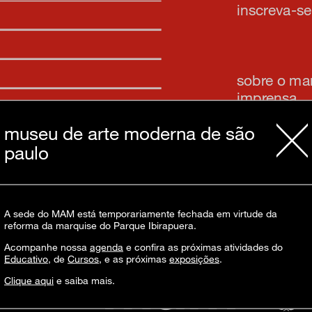
inscreva-s
sobre o m
imprensa
transparênc
museu de arte moderna de são
contato
paulo
trabalhe c
s & culture
política de
A sede do MAM está temporariamente fechada em virtude da
reforma da marquise do Parque Ibirapuera.
Acompanhe nossa
agenda
e confira as próximas atividades do
Educativo
, de
Cursos
, e as próximas
exposições
.
Clique aqui
e saiba mais.