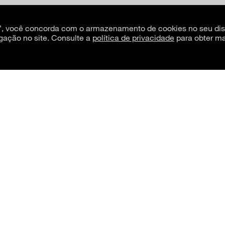
s”, você concorda com o armazenamento de cookies no seu dis
gação no site. Consulte a
política de privacidade
para obter ma