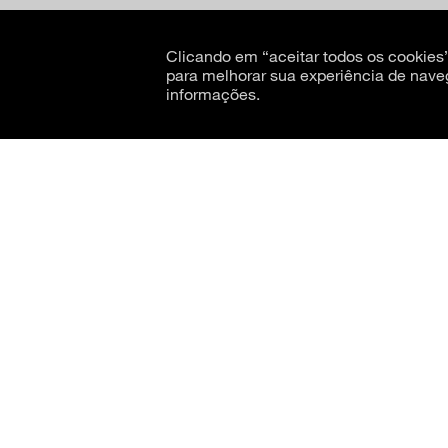
Clicando em “aceitar todos os cookie
para melhorar sua experiência de nave
informações.