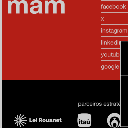
facebook
x
instagram
linkedIn
youtube
google art