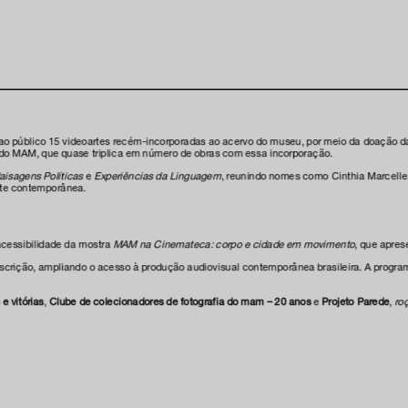
ao público 15 videoartes recém-incorporadas ao acervo do museu, por meio da doação d
 do MAM, que quase triplica em número de obras com essa incorporação.
aisagens Políticas
e
Experiências da Linguagem
, reunindo nomes como Cinthia Marcelle,
arte contemporânea.
cessibilidade da mostra
MAM na Cinemateca: corpo e cidade em movimento
, que apres
descrição, ampliando o acesso à produção audiovisual contemporânea brasileira. A progra
e vitórias
,
Clube de colecionadores de fotografia do mam – 20 anos
e
Projeto Parede
,
ro