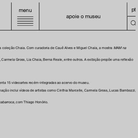
pt
menu
apoie o museu
a coleção Chaia. Com curadoria de Cauê Alves e Miguel Chaia, a mostra
MAM na
 Carmela Gross, Lia Chaia, Berna Reale, entre outros. A exibição propõe uma reflexão
enta 15 videoartes recém-integradas ao acervo do museu.
mação inclui vídeos de artistas como Cinthia Marcelle, Carmela Gross, Lucas Bambozzi,
çabarroca
, com Thiago Honório.