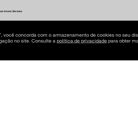
tuto Antonio Bandeira
s”, você concorda com o armazenamento de cookies no seu dis
gação no site. Consulte a
política de privacidade
para obter ma
tuto Antonio Bandeira
tuto Antonio Bandeira