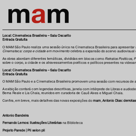
Local: Cinemateca Brasileira – Sala Oscarito
Entrada Gratuita
O MAM São Paulo realiza uma sessão única na Cinemateca Brasileira para apresentar 
Cinemateca: corpo e cidade em movimento
celebra a expansão do acervo audiovisual
As obras abordam diferentes temáticas, divididas em blocos como
Retratos Poéticos
,
P
sobre o corpo, a cidade e os atravessamentos poéticos e políticos presentes na video
Local: Cinemateca Brasileira – Sala Oscarito
Entrada Gratuita
O MAM São Paulo e a Cinemateca Brasileira promovem uma sessão com recursos de a
A exibição contará com legendas descritivas, janela com intérprete de Libras e audio
Berna Reale e Lia Chaia, reunidos em curadoria de Cauê Alves e Miguel Chaia.
Confira, em breve, mais detalhes das novas exposições do
mam
,
Antonio Dias: derrotas 
Antonio Bandeira
Fernando Lemos: Ilustrações Literárias
na Biblioteca
Projeto Parede | Pli selon pli