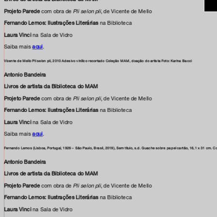
Projeto Parede
com obra de
Pli selon pli
, de Vicente de Mello
Fernando Lemos: Ilustrações Literárias
na Biblioteca
Laura Vinci
na Sala de Vidro
Saiba mais
aqui
.
facebook
Vicente de Mello Pli selon pli, 2010 Adesivo vinílico recortado Coleção MAM, doação do artista Foto: Karina Bacci
Antonio Bandeira
x
Livros de artista da Biblioteca do MAM
instagram
Projeto Parede
com obra de
Pli selon pli
, de Vicente de Mello
Fernando Lemos: Ilustrações Literárias
na Biblioteca
linkedIn
Laura Vinci
na Sala de Vidro
Saiba mais
aqui
.
youtube
Fernando Lemos (Lisboa, Portugal, 1926 – São Paulo, Brasil, 2019), Sem título, s.d. Guache sobre papel cartão, 16,1 x 31 cm.
google art
Antonio Bandeira
Livros de artista da Biblioteca do MAM
Projeto Parede
com obra de
Pli selon pli
, de Vicente de Mello
Fernando Lemos: Ilustrações Literárias
na Biblioteca
Laura Vinci
na Sala de Vidro