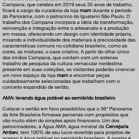
Campana, que celebra em 2019 seus 35 anos de trabalho,
ficará a cargo da curadoria da loja
mam
durante o período
do Panorama, com o patrocínio do Iguatemi São Paulo. O
trabalho dos Campana incorpora a ideia da transformação,
reinvenção e integração entre o artesanato e a produção
em massa, oferecendo um design com identidade própria,
mixando a individualidade dos materiais à preciosidade das
características comuns no cotidiano brasileiro, como as
cores, as misturas, o caos criativo. A partir do olhar único
dos irmãos Campana, que contam com um extenso
trabalho de pesquisa da cultura vernacular nordestina
presente em suas coleções, os visitantes poderão vivenciar
um novo espaço da loja
mam
e encontrar peças
cuidadosamente selecionadas que trabalham com o
conceito expandido de sertão.
AMA: levando água potável ao semiárido brasileiro
Colocar o sertão em foco possibilitou que o 36º Panorama
da Arte Brasileira firmasse parcerias com propósitos que
vão muito além do simples apoio financeiro. Um dos
patrocinadores, a Água AMA, água mineral da
Cervejaria
Ambev
, tem 100% de seu lucro revertido para projetos de
acesso à água potável no semiárido brasileiro. A mostra é