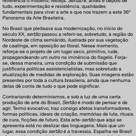
reverencia o mistério, festeja.
Sertão
é, antes e depois de
tudo, experimentação e resistência, qualidades
fundamentais para viver a arte e que nos trazem a este 36º
Panorama da Arte Brasileira.
No Brasil que pleiteava sua modernização, no início do
século XX,
sertão
passou a referir-se, sobretudo, à região do
Nordeste de clima semiárido, ilustrada por sua vegetação
de caatinga, em oposição ao litoral. Nesse momento,
reforça-se o projeto de um lugar seco, primitivo, rude,
propagandeando um outro na iminência do flagelo. Forja-
se, dessa maneira, uma condição de submissão que
justificaria políticas assistencialistas, mas sobretudo a
atualização de medidas de exploração. Suas imagens estão
presentes por toda a cultura brasileira, ainda que nenhuma
delas dê conta de tudo o que pode significar.
Contrariando determinismos, e sob a luz de uma certa
produção de arte do Brasil,
Sertão
é modo de pensar e de
agir. Termo evocativo, traz consigo afetos transformadores,
formas políticas, ideais de criação, memórias de luta, rituais
de cura, ficções de futuro. Esta arte-
sertão
que aqui se
apresenta está no deslizar das linguagens. Mais que um
lugar, essa condição
sertão
é a travessia. Espalha-se Brasil