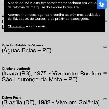
A sede do MAM está temporariamente fechada em virtude
da reforma da marquise do Parque Ibirapuera.
Acompanhe nossa
agenda
e confira as próximas atividades
Antonio Obá
do
Educativo
, de
Cursos
, e as próximas
exposições
.
(Ceilândia (DF), 1983 - Vive em
Brasília)
Clique aqui
e saiba mais.
Coletivo Fulni-ô de Cinema
(Águas Belas – PE)
Cristiano Lenhardt
(Itaara (RS), 1975 - Vive entre Recife e
São Lourenço da Mata – PE)
Dalton Paula
(Brasília (DF), 1982 - Vive em Goiânia)