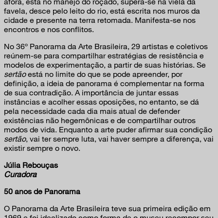
afora, está no manejo do roçado, supera-se na viela da
favela, desce pelo leito do rio, está escrita nos muros da
cidade e presente na terra retomada. Manifesta-se nos
encontros e nos conflitos.
No 36º Panorama da Arte Brasileira, 29 artistas e coletivos
reúnem-se para compartilhar estratégias de resistência e
modelos de experimentação, a partir de suas histórias. Se
sertão
está no limite do que se pode apreender, por
definição, a ideia de panorama é complementar na forma
de sua contradição. A importância de juntar essas
instâncias e acolher essas oposições, no entanto, se dá
pela necessidade cada dia mais atual de defender
existências não hegemônicas e de compartilhar outros
modos de vida. Enquanto a arte puder afirmar sua condição
sertão
, vai ter sempre luta, vai haver sempre a diferença, vai
existir sempre o novo.
Júlia Rebouças
Curadora
50 anos de Panorama
O Panorama da Arte Brasileira teve sua primeira edição em
1969 e foi idealizado como forma de o museu recompor seu