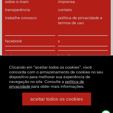
sobre o mam
imprensa
transparência
contato
trabalhe conosco
política de privacidade e
termos de uso
facebook
x
instagram
linkedIn
Clicando em “aceitar todos os cookies”, você
youtube
google arts & culture
concorda com o armazenamento de cookies no seu
dispositivo para melhorar sua experiência de
navegação no site. Consulte a
política de
privacidade
para obter mais informações.
aceitar todos os cookies
CNPJ: 62.520.218/0001-24
Razão social: Museu de Arte Moderna de São Paulo