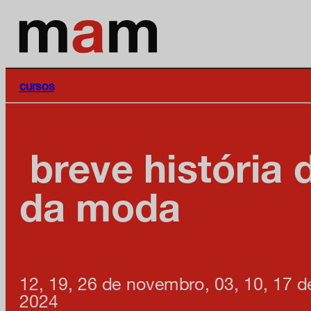
cursos
breve história d
da moda
12, 19, 26 de novembro, 03, 10, 17 
2024