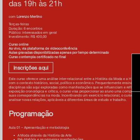
das 19h às 21h
com
Lorenzo Merlino
Terças-feiras
Duração: 6 encontros
Público: interessados em geral
Investimento: R$ 400,00
Curso online
Ao vivo, via plataforma de videoconferência
Aulas gravadas disponibilizadas apenas por tempo determinado
Curso contempla certificado no final
inscrições aqui
Este curso oferece uma análise inter-relacional entre a História da Moda e a Histó
com o contexto histórico, social, político e econômico. Frequentemente ensinadas
disciplinas são aqui exploradas como manifestações que se influenciam e refletem
exposição cronológica e crítica, o curso visa proporcionar ao aluno uma compreen
suas correspondências na moda. Incentivando um exercício relacional, o curso capac
analisar novas relações, aplicáveis a diferentes áreas de estudo e trabalho.
Programação
Aula 01 – Apresentação e metodologia
A Moda através da História da Arte
Pré-História e as primeiras manifestações