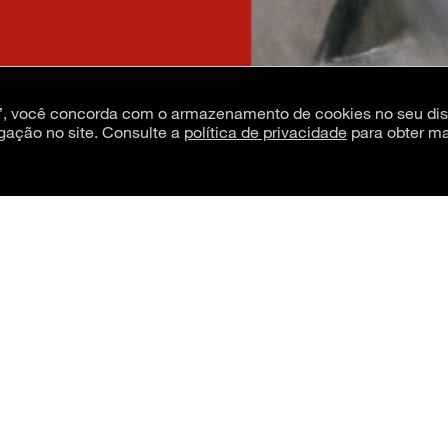
s”, você concorda com o armazenamento de cookies no seu dis
gação no site. Consulte a
política de privacidade
para obter ma
a, o MAM – Museu de Arte Moderna de São
s em vídeo, áudio, fotografia e prints,
 meios, veículos, suportes, mídias,
em seja divulgada, por favor informar o
MAM São Paulo