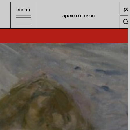
pt
menu
apoie o museu