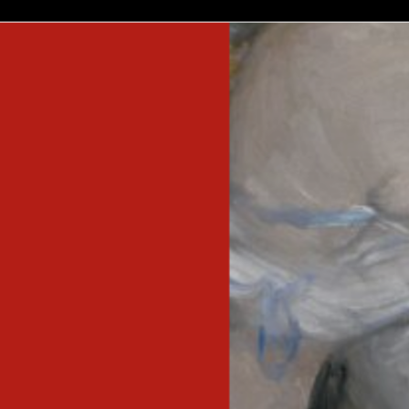
inscreva-s
sobre o m
imprensa
transparênc
contato
trabalhe c
s & culture
política de