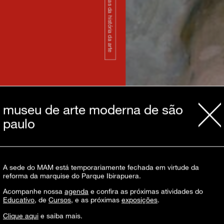
narrativas da história da arte
museu de arte moderna de são
paulo
ria da Arte, destacando suas conexões
 de maneira dissociada, ambas as
 o espírito de sua época. Por meio de uma
são ampliada dos movimentos artísticos e
ita os participantes a identificar e
A sede do MAM está temporariamente fechada em virtude da
reforma da marquise do Parque Ibirapuera.
Acompanhe nossa
agenda
e confira as próximas atividades do
Educativo
, de
Cursos
, e as próximas
exposições
.
Clique aqui
e saiba mais.