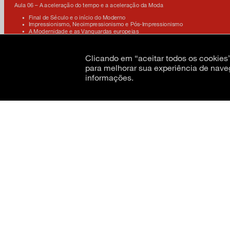
Aula 06 – A aceleração do tempo e a aceleração da Moda
Final de Século e o início do Moderno
Impressionismo, Neoimpressionismo e Pós-Impressionismo
A Modernidade e as Vanguardas europeias
A Alta-Costura e o prêt-à-porter, e as primeiras relações diretas com a Arte
A Segunda Guerra e a mudança de eixo
Chanel e a invenção do estilismo
Clicando em “aceitar todos os cookie
para melhorar sua experiência de nave
informações.
Lorenzo Merlino
CNPJ: 62.520.218/0001-24
Razão social: Museu de Arte Moderna de São Paulo
Amigo MAM tem 20% de desconto.
Faça parte
!
Estudantes, professores e aposentados têm 10% de desconto
Dúvidas:
cursos@mam.org.br
WhatsApp:
11 99774 3987
Ao participar desta atividade/evento, você autoriza, de forma gratuita e definitiv
Paulo, a utilizar sua imagem, voz, dados biográficos e sinais característicos, captado
para fins de registro, divulgação e promoção das atividades do Museu, em quaisquer
métodos e tecnologias, tangíveis ou intangíveis. Caso você não queira que sua imag
MAM (cursos@mam.org.br).
Conheça a política de bolsas do 