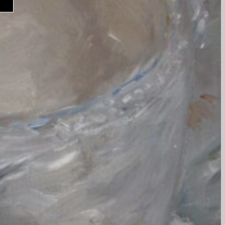
e na nossa newsletter
am
ia
onosco
 privacidade e termos de uso