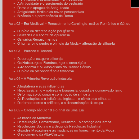
A Antiguidade e o surgimento do vestuário
Roma e o apogeu da Antiguidade
Antiguidade tardia e as novas perspectivas
Bizâncio e a permanência de Roma
Aula 02 – Era Medieval – Renascimento Carolíngio, estilos Românico e Gótico
O início da diferenciação por gênero
Cruzadas e o aporte da opulência
facebook
Os vários Renascimentos
O humano no centro e o início da Moda – alteração de silhueta
x
Aula 03 – Barroco e Rococó
Decoração, exagero e lisonja
instagram
Os Habsburgo e Flandres, rigor e constrição
A Academia e o Classicismo do Grande Século
O início da preponderância francesa
linkedIn
Aula 04 – A Primeira Revolução Industrial
A Inglaterra e suas influências
youtube
Neoclassicismo – nobreza e burguesia, ousadia e conservadorismo
Deformação do corpo e construção de silhueta
As Revoluções e a influência inglesa – o câmbio da silhueta
google art
De fornecedores a artífices, e a disseminação da roupa
Aula 05 – O longo século 19 e o final de uma Era
As bases do Moderno
Restauração, Romantismo, Realismo – o começo dos ismos
Revoluções Sociais e a Segunda Revolução Industrial
Grandes Magazines e as mudanças no fornecimento da Moda
O surgimento da Alta-Costura