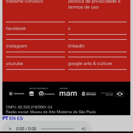
trabalhe conosco
política de privacidade e
termos de uso
facebook
x
instagram
linkedIn
youtube
google arts & culture
CNPJ: 62.520.218/0001-24
Razão social: Museu de Arte Moderna de São Paulo
PT
EN
ES