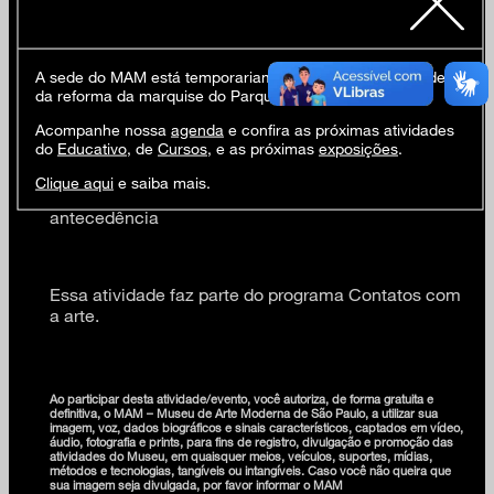
articulações com a identidade de gênero.
inscrições
aqui
atividade gratuita, vagas limitadas
A sede do MAM está temporariamente fechada em virtude
encontro por videochamada no zoom (link enviado
da reforma da marquise do Parque Ibirapuera.
aos participantes no dia da atividade)
Acompanhe nossa
agenda
e confira as próximas atividades
participação: professores, educadores e estudantes,
do
Educativo
, de
Cursos
, e as próximas
exposições
.
com inscrição prévia.
para intérprete de Libras, solicitar pelo e-
Clique aqui
e saiba mais.
mail educativo@mam.org.br com até 48 horas de
antecedência
Essa atividade faz parte do programa Contatos com
a arte.
Ao participar desta atividade/evento, você autoriza, de forma gratuita e
definitiva, o MAM – Museu de Arte Moderna de São Paulo, a utilizar sua
imagem, voz, dados biográficos e sinais característicos, captados em vídeo,
áudio, fotografia e prints, para fins de registro, divulgação e promoção das
atividades do Museu, em quaisquer meios, veículos, suportes, mídias,
métodos e tecnologias, tangíveis ou intangíveis. Caso você não queira que
sua imagem seja divulgada, por favor informar o MAM