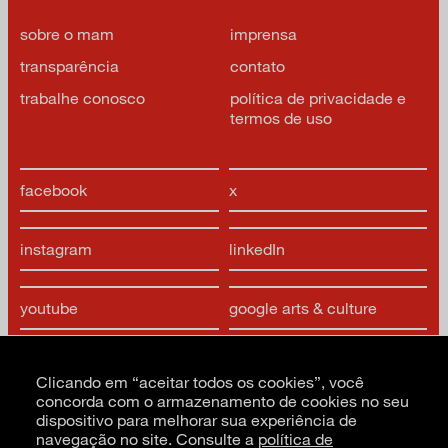
sobre o mam
imprensa
transparência
contato
trabalhe conosco
política de privacidade e
termos de uso
facebook
x
instagram
linkedIn
youtube
google arts & culture
Clicando em “aceitar todos os cookies”, você
concorda com o armazenamento de cookies no seu
dispositivo para melhorar sua experiência de
navegação no site. Consulte a
política de