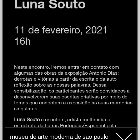
Luna Souto
11 de fevereiro, 2021
16h
Neste encontro, iremos entrar em contato com
algumas das obras da exposição Antonio Dias:
derrotas e vitórias a partir da escrita e da auto
reflexão sobre as nossas palavras. Dessa
sensibilização, os participantes serão convidados a
desenvolverem suas escritas criativas por meio de
temas que conectam a exposição às suas memórias
singulares.
Luna Souto
é escritora, artista multimídia e
estudante de Letras Português/Espanhol pela
Universidade de São Paulo. Pesquisa as
museu de arte moderna de são paulo
interdisciplinaridades de texto e imagem nas