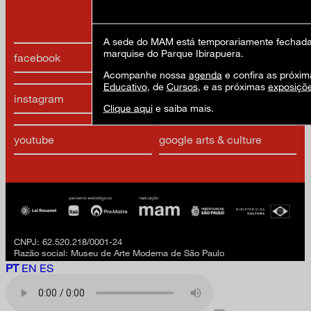
termos de uso
A sede do MAM está temporariamente fechada 
marquise do Parque Ibirapuera.
facebook
x
Acompanhe nossa
agenda
e confira as próxim
Educativo
, de
Cursos
, e as próximas
exposiçõ
instagram
linkedIn
Clique aqui
e saiba mais.
youtube
google arts & culture
CNPJ: 62.520.218/0001-24
Razão social: Museu de Arte Moderna de São Paulo
PT
EN
ES