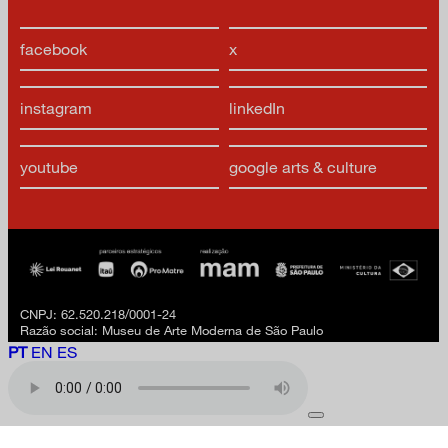
facebook
x
instagram
linkedIn
youtube
google arts & culture
CNPJ: 62.520.218/0001-24
Razão social: Museu de Arte Moderna de São Paulo
PT
EN
ES