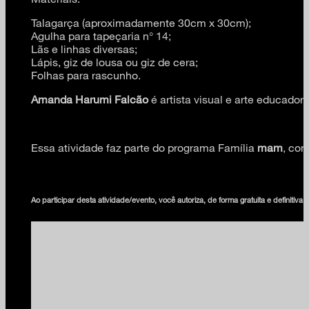
Talagarça (aproximadamente 30cm x 30cm);
Agulha para tapeçaria n° 14;
Lãs e linhas diversas;
Lápis, giz de lousa ou giz de cera;
Folhas para rascunho.
Amanda Harumi Falcão
é artista visual e arte educado
Essa atividade faz parte do programa Família
mam
, com
Ao participar desta atividade/evento, você autoriza, de forma gratuita e definiti