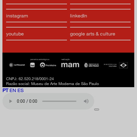
instagram
linkedIn
youtube
google arts & culture
CNPJ: 62.520.218/0001-24
Razão social: Museu de Arte Moderna de São Paulo
PT
EN
ES