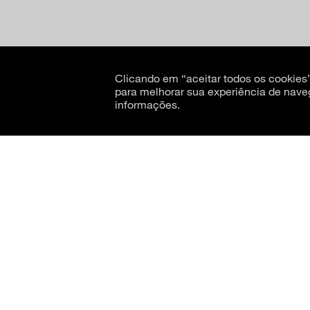
Clicando em “aceitar todos os cookie
para melhorar sua experiência de nave
informações.