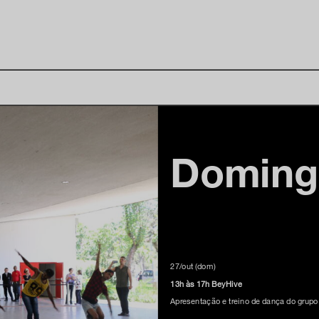
Domin
27/out (dom)
13h às 17h BeyHive
Apresentação e treino de dança do grupo