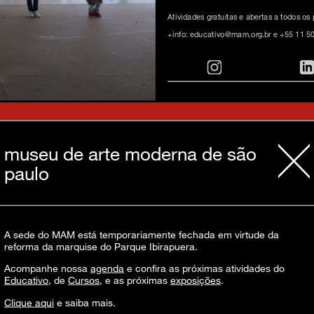
Atividades gratuitas e abertas a todos os
+info: educativo@mam.org.br e +55 11 5
inscreva-s
museu de arte moderna de são
paulo
sobre o m
imprensa
A sede do MAM está temporariamente fechada em virtude da
reforma da marquise do Parque Ibirapuera.
transparênc
contato
Acompanhe nossa
agenda
e confira as próximas atividades do
Educativo
, de
Cursos
, e as próximas
exposições
.
trabalhe c
s & culture
Clique aqui
e saiba mais.
política de