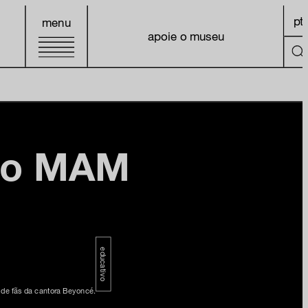
pt
menu
apoie o museu
go MAM
educativo
 de fãs da cantora Beyoncé.