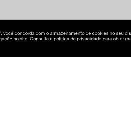
s”, você concorda com o armazenamento de cookies no seu dis
gação no site. Consulte a
política de privacidade
para obter ma