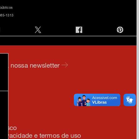
 públicos
085-1313
e na nossa newsletter
am
ia
onosco
 privacidade e termos de uso