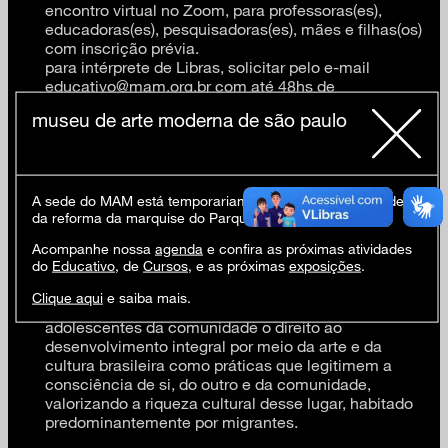
encontro virtual no Zoom, para professoras(es),
educadoras(es), pesquisadoras(es), mães e filhas(os)
com inscrição prévia.
para intérprete de Libras, solicitar pelo e-mail
educativo@mam.org.br com até 48hs de
antecedência
museu de arte moderna de são paulo
OCA – Escola Cultural
, localizada em um patrimônio
histórico, a Aldeia Jesuítica de 1580, foi criada em
A sede do MAM está temporariamente fechada em virtude
1996 por um grupo de profissionais em busca de
da reforma da marquise do Parque Ibirapuera.
uma formação brasileira de crianças e jovens. Para
Acompanhe nossa
agenda
e confira as próximas atividades
tanto, desenvolve atividades com as crianças da
do
Educativo
, de
Cursos
, e as próximas
exposições
.
Aldeia de Carapicuíba através de um repertório
gestual, plástico, musical e literário da cultura
Clique aqui
e saiba mais.
brasileira, com objetivo de garantir às crianças e aos
adolescentes da comunidade o direito ao
desenvolvimento integral por meio da arte e da
cultura brasileira como práticas que legitimem a
consciência de si, do outro e da comunidade,
valorizando a riqueza cultural desse lugar, habitado
predominantemente por migrantes.