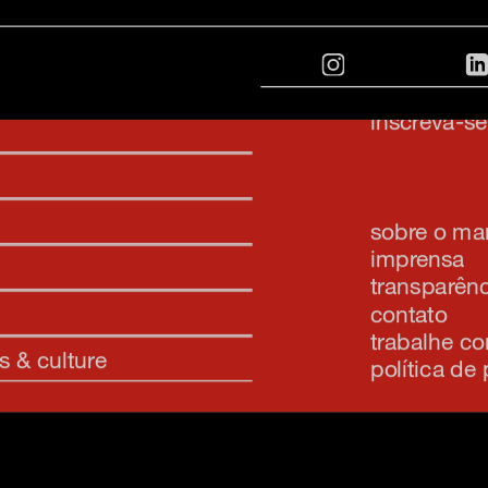
sinais característicos, captados em vídeo, áudio, fotografia
mídias, métodos e tecnologias, tangíveis ou intangíveis. C
inscreva-s
sobre o m
imprensa
transparênc
contato
trabalhe c
s & culture
política de