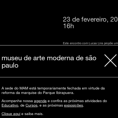
23 de fevereiro, 2
16h
Este encontro com Lucas Lins propõe um
acesso à literatura, e a participação do a
das publicações independentes e vídeos-p
e Uniduniler em Brasília.
museu de arte moderna de são
Lucas Lins
reside na Cidade Tiradentes, 
paulo
“Declínio & Esplendor da Bicicleta” (201
sobre a quarentena, intitulada “Poesia P
e publicado na revista mexicana Bitácora 
inscrições
aqui
atividade gratuita, vagas limitadas
encontro por videochamada no zoom (link 
A sede do MAM está temporariamente fechada em virtude da
participação: livre
para intérprete de Libras, solicitar pel
reforma da marquise do Parque Ibirapuera.
Acompanhe nossa
agenda
e confira as próximas atividades do
Essa atividade faz parte do programa D
Educativo
, de
Cursos
, e as próximas
exposições
.
Clique aqui
e saiba mais.
Ao participar desta atividade/evento, você autoriza, de form