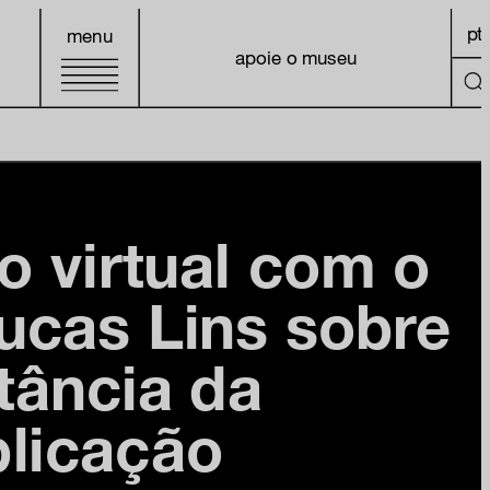
pt
menu
apoie o museu
o virtual com o
ucas Lins sobre
tância da
licação