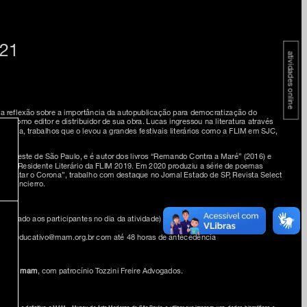
021
atividades online
a reflexão sobre a importância da autopublicação para democratização do
utor como editor e distribuidor de sua obra. Lucas ingressou na literatura através
oesia, trabalhos que o levou a grandes festivais literários como a FLIM em SJC,
zona leste de São Paulo, e é autor dos livros “Remando Contra a Maré” (2016) e
8). Foi Residente Literário da FLIM 2019. Em 2020 produziu a série de poemas
ara Matar o Corona”, trabalho com destaque no Jornal Estado de SP, Revista Select
del Encierro.
enviado aos participantes no dia da atividade)
o e-mail educativo@mam.org.br com até 48 horas de antecedência
omingo
mam
, com patrocínio Tozzini Freire Advogados.
a gratuita e definitiva, o MAM – Museu de Arte Moderna de São Paulo, a utilizar sua imagem, voz, dados biográficos e