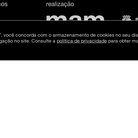
s”, você concorda com o armazenamento de cookies no seu dis
gação no site. Consulte a
política de privacidade
para obter ma