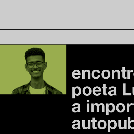
encontr
poeta L
a impor
autopub