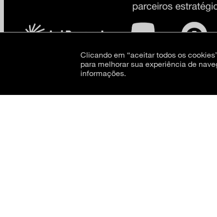
Clicando em “aceitar todos os cookie
para melhorar sua experiência de nave
informações.
CNPJ: 62.520.218/0001-24
Razão social: Museu de Arte Moderna de São Paulo