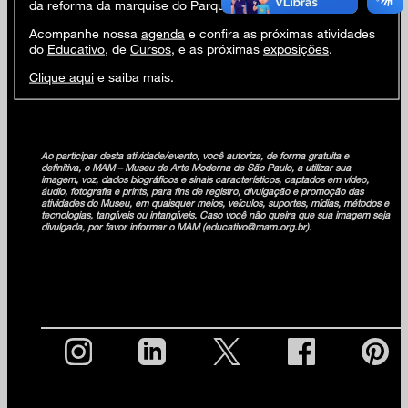
atividade gratuita, vagas limitadas
da reforma da marquise do Parque Ibirapuera.
encontro por videochamada no zoom (link enviado
Acompanhe nossa
agenda
e confira as próximas atividades
aos participantes no dia da atividade)
do
Educativo
, de
Cursos
, e as próximas
exposições
.
participação livre
Clique aqui
e saiba mais.
Patrocínio: Sabesp.
Ao participar desta atividade/evento, você autoriza, de forma gratuita e
definitiva, o MAM – Museu de Arte Moderna de São Paulo, a utilizar sua
imagem, voz, dados biográficos e sinais característicos, captados em vídeo,
áudio, fotografia e prints, para fins de registro, divulgação e promoção das
atividades do Museu, em quaisquer meios, veículos, suportes, mídias, métodos e
tecnologias, tangíveis ou intangíveis. Caso você não queira que sua imagem seja
divulgada, por favor informar o MAM (educativo@mam.org.br).