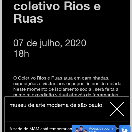
coletivo Rios e
Ruas
07 de julho, 2020
18h
O Coletivo Rios e Ruas atua em caminhadas,
expedições e visitas aos espaços físicos da cidade.
Neste momento de isolamento social, será feita a
primeira expedição virtual através de ferramentas
como o Google Street View e Google Earth. O
museu de arte moderna de são paulo
público acompanha os geógrafos e professores
numa caminhada virtual pelo percurso do Córrego do
Sapateiro, conhecendo sua história e seu trajeto.
inscrições antecipadas
aqui
A sede do MAM está temporariamente fechada em virtude