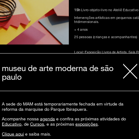
15h
Livro-objeto-livro no Ateliê Educativo
Intervenções artísticas em pequenos catá
tridimensionais.
+ 4 anos
25 pessoas (crianças e acompanhantes)
Local: Exposição Livros de Artista, Sala P
Duração: 60 minutos.
museu de arte moderna de são
paulo
Atividade gratuita. Vagas limitadas.
Distribuição de senhas com 30 minutos 
+info: educativo@mam.org.br e +55 11 5
A sede do MAM está temporariamente fechada em virtude da
reforma da marquise do Parque Ibirapuera.
Acompanhe nossa
agenda
e confira as próximas atividades do
Educativo
, de
Cursos
, e as próximas
exposições
.
Clique aqui
e saiba mais.
inscreva-s