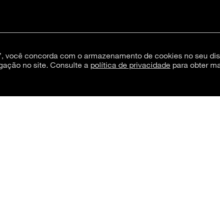
s”, você concorda com o armazenamento de cookies no seu dis
gação no site. Consulte a
política de privacidade
para obter ma