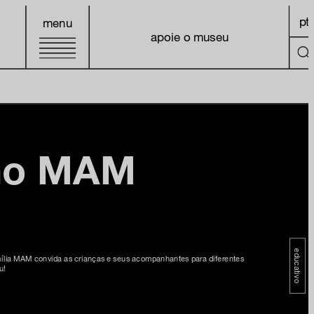
pt
menu
apoie o museu
 no MAM
educativo
amília MAM convida as crianças e seus acompanhantes para diferentes
u!