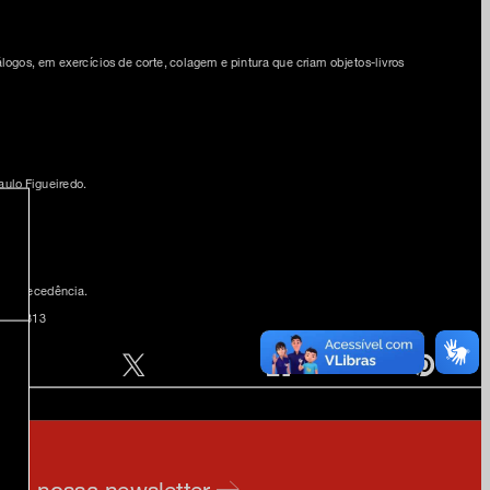
logos, em exercícios de corte, colagem e pintura que criam objetos-livros
aulo Figueiredo.
de antecedência.
085 1313
e na nossa newsletter