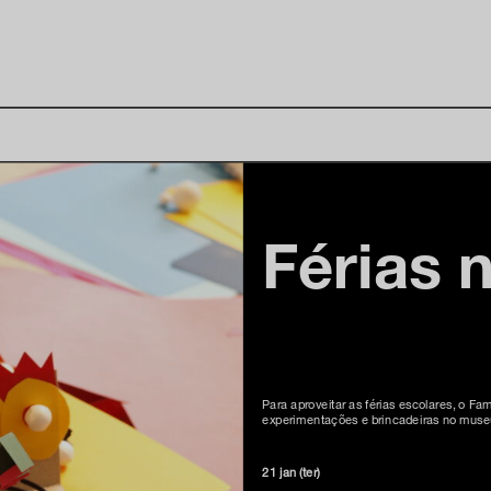
Férias
Para aproveitar as férias escolares, o F
experimentações e brincadeiras no muse
21 jan (ter)