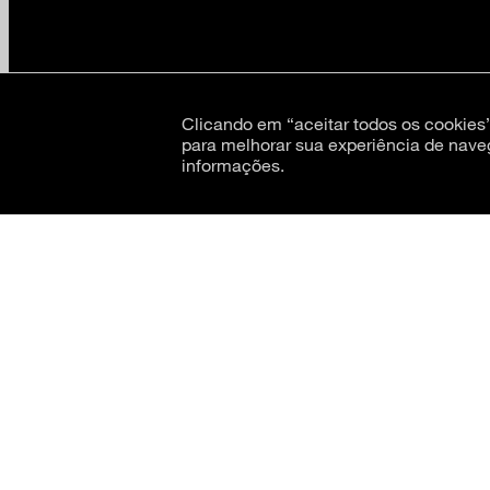
CNPJ: 62.520.218/0001-24
Razão social: Museu de Arte Moderna de São Paulo
Clicando em “aceitar todos os cookie
para melhorar sua experiência de nave
informações.