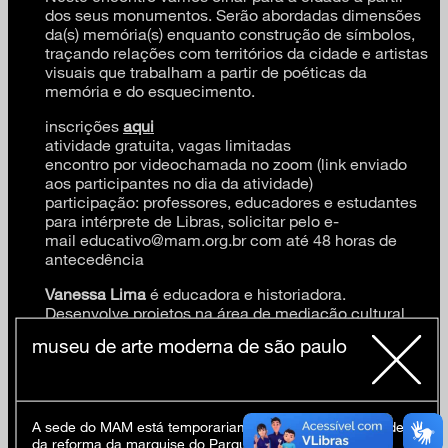
dos seus monumentos. Serão abordadas dimensões
da(s) memória(s) enquanto construção de símbolos,
traçando relações com territórios da cidade e artistas
visuais que trabalham a partir de poéticas da
memória e do esquecimento.
inscrições
aqui
atividade gratuita, vagas limitadas
encontro por videochamada no zoom (link enviado
aos participantes no dia da atividade)
participação: professores, educadores e estudantes
para intérprete de Libras, solicitar pelo e-
mail educativo@mam.org.br com até 48 horas de
antecedência
Vanessa Lima
é educadora e historiadora.
Desenvolve projetos na área de mediação cultural
em diferentes museus e instituições culturais. Com
museu de arte moderna de são paulo
formação em História, na sua produção, propõe
dispositivos de mediação que ampliam o debate
sobre Patrimônio Cultural. Nas suas pesquisas,
visitas e caminhadas pela cidade, investiga
processos de (des)construção da(s) memória(s).
A sede do MAM está temporariamente fechada em virtude
da reforma da marquise do Parque Ibirapuera.
Atualmente desenvolve em co-autoria o livro: