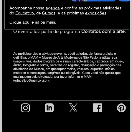
Caminhando a paulista: manual do pequeno
Acompanhe nossa
agenda
e confira as próximas atividades
historiador da cidade.
do
Educativo
, de
Cursos
, e as próximas
exposições
.
Clique aqui
e saiba mais.
O evento faz parte do programa
Contatos com a arte
.
Ao participar desta atividade/evento, você autoriza, de forma gratuita e
definitiva, o MAM – Museu de Arte Moderna de São Paulo, a utilizar sua
imagem, voz, dados biográficos e sinais característicos, captados em vídeo,
áudio, fotografia e prints, para fins de registro, divulgação e promoção das
atividades do Museu, em quaisquer meios, veículos, suportes, mídias,
métodos e tecnologias, tangíveis ou intangíveis. Caso você não queira que
sua imagem seja divulgada, por favor informar o MAM
(educativo@mam.org.br).