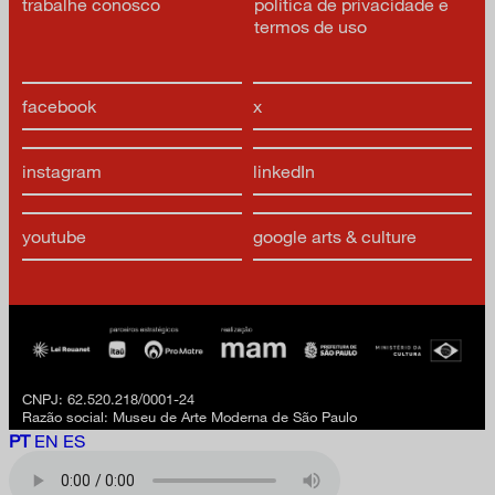
trabalhe conosco
política de privacidade e
termos de uso
facebook
x
instagram
linkedIn
youtube
google arts & culture
CNPJ: 62.520.218/0001-24
Razão social: Museu de Arte Moderna de São Paulo
PT
EN
ES