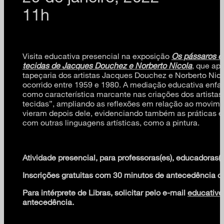
11h
Visita educativa presencial na exposição
Os pássaros d
tecidas de Jacques Douchez e Norberto Nicola
, que ap
tapeçaria dos artistas Jacques Douchez e Norberto Nicol
ocorrido entre 1959 e 1980. A mediação educativa enfat
como característica marcante nas criações dos artistas
tecidas”, ampliando as reflexões em relação ao movime
vieram depois dele, evidenciando também as práticas e 
com outras linguagens artísticas, como a pintura.
Atividade presencial, para professoras(es), educadoras(e
Inscrições gratuitas com 30 minutos de antecedência
Para intérprete de Libras, solicitar pelo e-mail
educativ
antecedência.