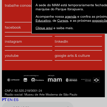
A sede do MAM está temporariamente fechada 
trabalhe conosco
política de privacidade e
marquise do Parque Ibirapuera.
termos de uso
Acompanhe nossa
agenda
e confira as próxim
Educativo
, de
Cursos
, e as próximas
exposiçõ
facebook
x
Clique aqui
e saiba mais.
instagram
linkedIn
youtube
google arts & culture
CNPJ: 62.520.218/0001-24
Razão social: Museu de Arte Moderna de São Paulo
PT
EN
ES