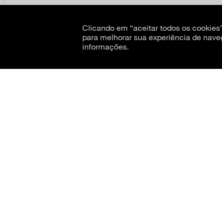
Clicando em “aceitar todos os cookie
para melhorar sua experiência de nave
informações.
CNPJ: 62.520.218/0001-24
Razão social: Museu de Arte Moderna de São Paulo
Legenda da obra em destaque: Norberto Nicola, detalhe da obra
Reflexos
, 1986/1987. 
serviço