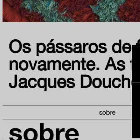
Os pássaros de 
novamente. As f
Jacques Douchez
sobre
sobre