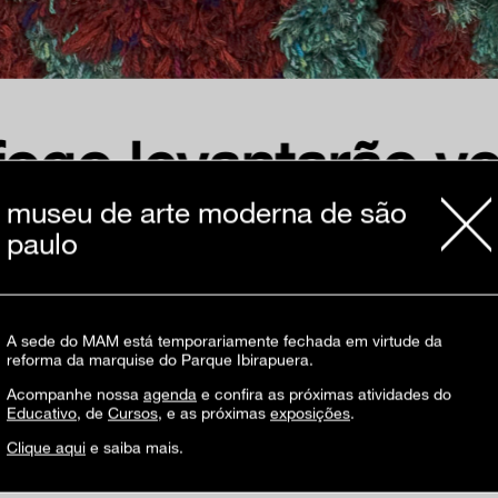
fogo levantarão v
ormas tecidas de
museu de arte moderna de são
paulo
 e Norberto Nico
A sede do MAM está temporariamente fechada em virtude da
reforma da marquise do Parque Ibirapuera.
Acompanhe nossa
agenda
e confira as próximas atividades do
Educativo
, de
Cursos
, e as próximas
exposições
.
Clique aqui
e saiba mais.