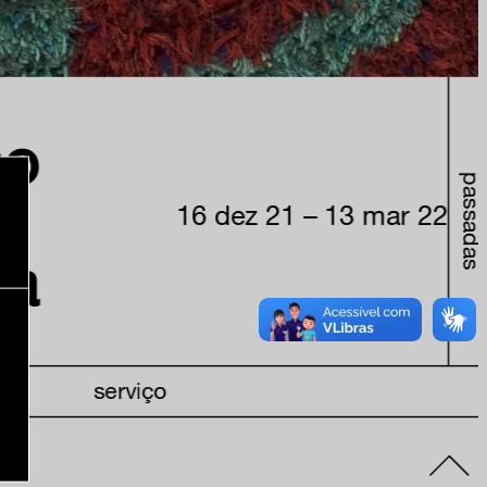
oo
passadas
16 dez 21 – 13 mar 22
la
serviço