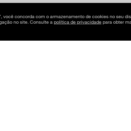
s”, você concorda com o armazenamento de cookies no seu dis
gação no site. Consulte a
política de privacidade
para obter ma
Lã em tear manual, fibras vegetais e pigmentos, 240 × 140 cm. Coleção Ana Rosa da Silv