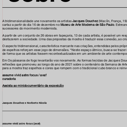
facebook
A tridimensionalidade une novamente os artistas
Jacques Douchez
(Macôn, França, 192
cartaz a partir do dia 16 de dezembro no
Museu de Arte Moderna de São Paulo
. Estrea
x
sucessores do movimento modernista.
A partir de um conjunto de 26 obras em tapeçaria, 13 de cada artista, é possível um r
desfazerem a sociedade. Uma das propostas da mostra é traduzir essa conexão, ao cria
instagram
O aspecto tridimensional, característica marcante nas criações, entendidas pelos própr
de espelhos reforçam esse jogo de dimensões. “Neste espaço átmico, busca-se trazer uma 
linkedIn
de forma que os artistas fossem recontextualizados em um ambiente de arte contempo
Em Os pássaros de fogo levantarão voo novamente. As formas tecidas de Jacques Dou
youtube
reflexões que promoveu ao longo do ano de 2021 sobre o centenário da Semana de Ar
para a mostra traz espelhos e cores que rompem com o tradicional cubo branco e reinv
assume vivid astro focus / avaf
google art
curadoria
Assista ao minidocumentário da exposição
Jacques Douchez e Norberto Nicola
assume vivid astro focus (avaf)