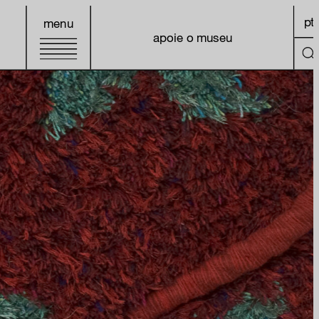
pt
menu
apoie o museu