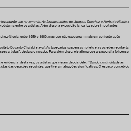
e na nossa newsletter
 levantarão voo novamente. As formas tecidas de Jacques Douchez e Norberto Nicola
, 
óstuma entre os artistas. Além disso, a exposição lança luz sobre importantes
r Douchez-Nicola, entre 1959 e 1980, mas que não expuseram mais em conjunto após
am
rquiteto Eduardo Chalabi e avaf. As tapeçarias suspensas no teto e as paredes recobertas
ses artistas”, declara o curador. Para além disso, ele afirma que a expografia foi pensad
ia
 evidencia, desta vez, os artistas que vieram depois dele. “Dando continuidade às
istas das gerações seguintes, que tiveram atuações significativas. O espaço concebido
onosco
 privacidade e termos de uso