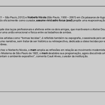
inscreva-s
1 – São Paulo, 2012) e
Norberto Nicola
(São Paulo, 1930 – 2007) em
Os pássaros de fogo
ndo oficialmente como curador,
assume vivid astro focus (avaf)
propõe uma reaproximação p
esgate dos laços profissionais e afetivos entre os dois amigos, que mantiveram o Atelie
r uma união emocional e física entre os trabalhos de ambos.
sobre o m
ios artistas como “formas tecidas”, é refletido também na expografia, coassinada pelo a
imprensa
narrativa, sem tratar de ser histórica ou retrospectiva, dedicada a obras tecidas por es
rânea.
transparênc
chez e Norberto Nicola, o
mam
amplia as reflexões em relação ao movimento modernista e
contato
te Moderna de São Paulo de 1922, o
mam
desdobra sua programação, agora discutindo art
entam o ambiente expositivo”, comenta Cauê Alves, curador da instituição.
trabalhe c
s & culture
política de