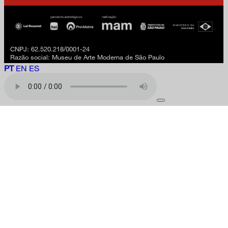
CNPJ: 62.520.218/0001-24
Razão social: Museu de Arte Moderna de São Paulo
PT
EN
ES