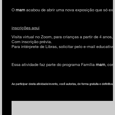
O
mam
acabou de abrir uma nova exposição que só exi
inscrições aqui
Visita virtual no Zoom, para crianças a partir de 4 ano
Com inscrição prévia.
Para intérprete de Libras, solicitar pelo e-mail educa
Essa atividade faz parte do programa Família
mam
, com
Ao participar desta atividade/evento, você autoriza, de forma gratuita e definiti