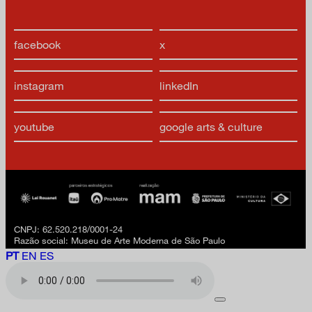
facebook
x
instagram
linkedIn
youtube
google arts & culture
CNPJ: 62.520.218/0001-24
Razão social: Museu de Arte Moderna de São Paulo
PT
EN
ES