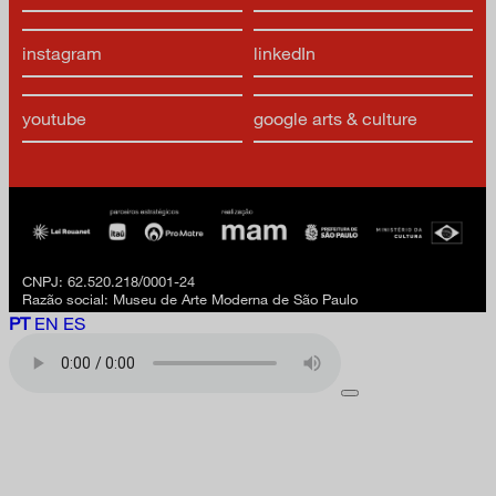
instagram
linkedIn
youtube
google arts & culture
CNPJ: 62.520.218/0001-24
Razão social: Museu de Arte Moderna de São Paulo
PT
EN
ES