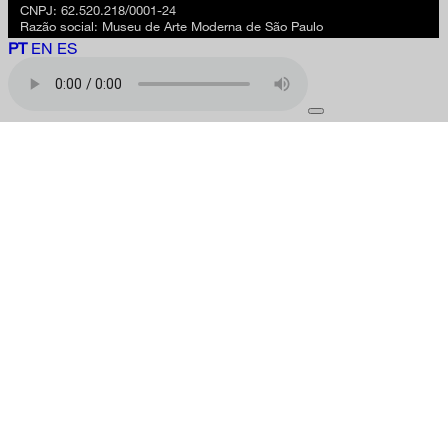
CNPJ: 62.520.218/0001-24
Razão social: Museu de Arte Moderna de São Paulo
PT
EN
ES