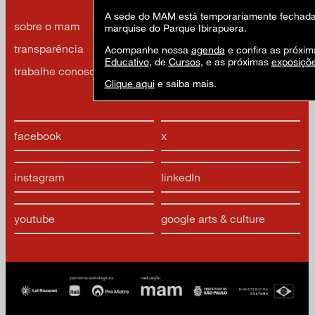
A sede do MAM está temporariamente fechada 
sobre o mam
imprensa
marquise do Parque Ibirapuera.
transparência
contato
Acompanhe nossa
agenda
e confira as próxim
Educativo
, de
Cursos
, e as próximas
exposiçõ
trabalhe conosco
política de privacidade e
Clique aqui
e saiba mais.
termos de uso
facebook
x
instagram
linkedIn
youtube
google arts & culture