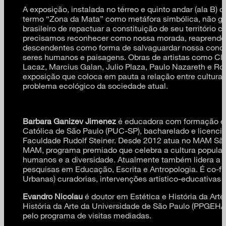
A exposição, instalada no térreo e quinto andar (ala B)
termo “Zona da Mata” como metáfora simbólica, não ge
brasileiro de repactuar a constituição de seu território 
precisamos reconhecer como nossa morada, reaprendend
descendentes como forma de salvaguardar nossa condiç
seres humanos e paisagens. Obras de artistas como Cla
Lacaz, Marcius Galan, Julio Plaza, Paulo Nazareth e Ro
exposição que coloca em pauta a relação entre cultura e
problema ecológico da sociedade atual.
Barbara Ganizev Jimenez
é educadora com formação em 
Católica de São Paulo (PUC-SP), bacharelado e licenc
Faculdade Rudolf Steiner. Desde 2012 atua no MAM São
MAM, programa premiado que celebra a cultura popular bra
humanos e a diversidade. Atualmente também lidera a
pesquisas em Educação, Escrita e Antropologia. É co-f
Urbanas) curadorias, intervenções artístico-educativas 
Evandro Nicolau
é doutor em Estética e História da Art
História da Arte da Universidade de São Paulo (PPGE
pelo programa de visitas mediadas.