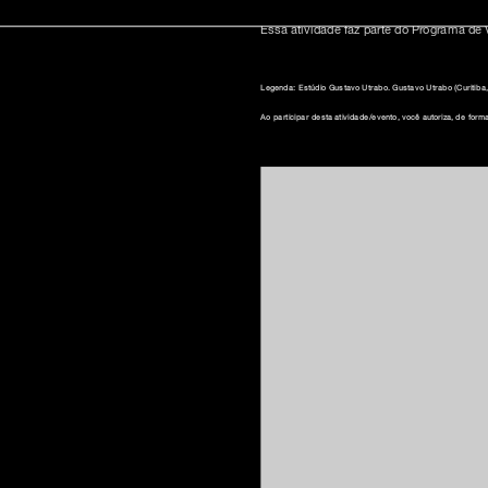
Essa atividade faz parte do Programa de 
Legenda: Estúdio Gustavo Utrabo. Gustavo Utrabo (Curitiba, 
inscreva-s
Ao participar desta atividade/evento, você autoriza, de for
sobre o m
imprensa
transparênc
contato
trabalhe c
s & culture
política de