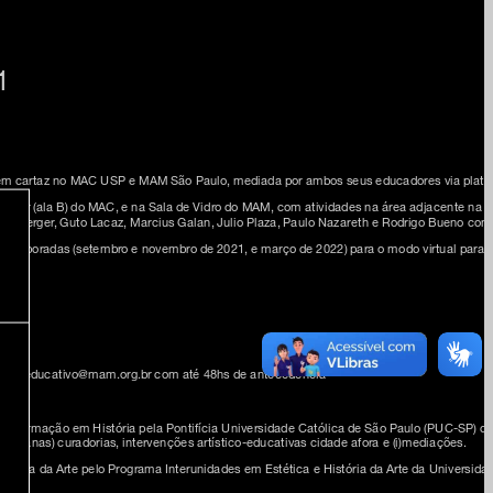
1
em cartaz no MAC USP e MAM São Paulo, mediada por ambos seus educadores via plataform
to andar (ala B) do MAC, e na Sala de Vidro do MAM, com atividades na área adjacente n
Limberger, Guto Lacaz, Marcius Galan, Julio Plaza, Paulo Nazareth e Rodrigo Bueno compõ
 temporadas (setembro e novembro de 2021, e março de 2022) para o modo virtual para g
o e-mail educativo@mam.org.br com até 48hs de antecedência
m formação em História pela Pontifícia Universidade Católica de São Paulo (PUC-SP) co
 Urbanas) curadorias, intervenções artístico-educativas cidade afora e (i)mediações.
História da Arte pelo Programa Interunidades em Estética e História da Arte da Univer