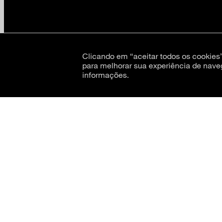
Clicando em “aceitar todos os cookie
para melhorar sua experiência de nave
informações.
CNPJ: 62.520.218/0001-24
Razão social: Museu de Arte Moderna de São Paulo