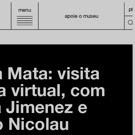
pt
menu
apoie o museu
 Mata: visita
 virtual, com
 Jimenez e
 Nicolau