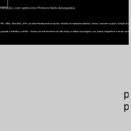
Visitação, com patrocínio Pinheiro Neto Advogados.
PR, 1984). Sem título, 2019, da série Restaurante no jardim. Modelo de realidade-plástico, ramos, concreto e papel. Coleção Est
e na nossa newsletter
ma gratuita e definitiva, o MAM – Museu de Arte Moderna de São Paulo, a utilizar sua imagem, voz, dados biográficos e sinais cara
am
ia
onosco
 privacidade e termos de uso