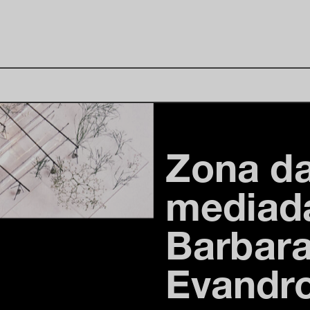
Zona da
mediada
Barbara
Evandro