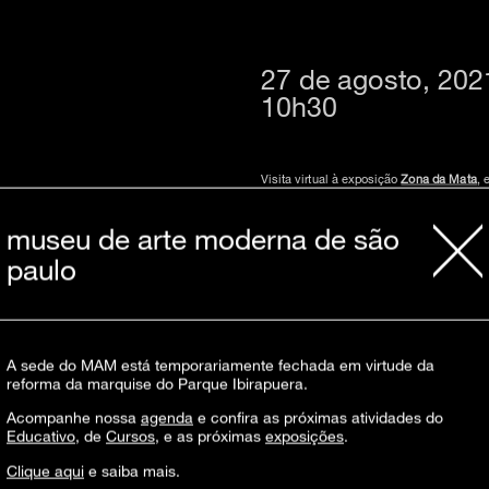
27 de agosto, 202
10h30
Visita virtual à exposição
Zona da Mata
, 
A exposição, instalada no térreo e quin
artistas como Claudia Andujar, Fernando 
museu de arte moderna de são
*O agendamento poderá ser realizado por
paulo
inscrições aqui
atividade gratuita, vagas limitadas
oficina virtual no Zoom, livre
com inscrição prévia
A sede do MAM está temporariamente fechada em virtude da
para intérprete de Libras, solicitar pel
reforma da marquise do Parque Ibirapuera.
Acompanhe nossa
agenda
e confira as próximas atividades do
Barbara Ganizev Jimenez
é educadora co
Educativo
, de
Cursos
, e as próximas
exposições
.
fundadora da CAU_ (Cartografias Afetivas
Evandro Nicolau
é doutor em Estética e 
Clique aqui
e saiba mais.