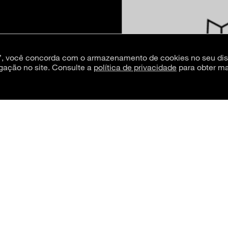
s”, você concorda com o armazenamento de cookies no seu dis
gação no site. Consulte a
política de privacidade
para obter ma