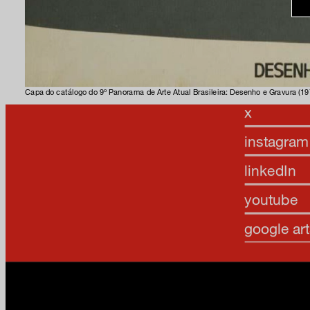
facebook
Capa do catálogo do 9º Panorama de Arte Atual Brasileira: Desenho e Gravura (19
x
instagram
linkedIn
youtube
google art