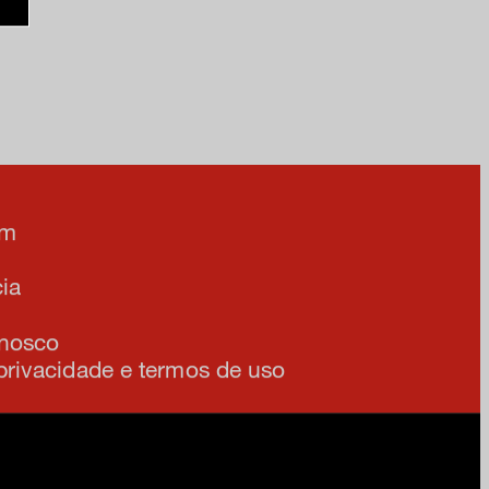
e na nossa newsletter
am
ia
onosco
 privacidade e termos de uso