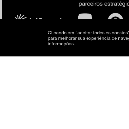
Clicando em “aceitar todos os cookie
para melhorar sua experiência de nave
informações.
CNPJ: 62.520.218/0001-24
Razão social: Museu de Arte Moderna de São Paulo