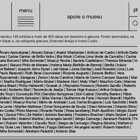
pt
menu
apoie o museu
resentou 140 artistas e mais de 400 obras em desenho e gravura. Foram premiados, na
r Glass e, na categoria gravura, Emanoel Araújo e Ivone Couto.
| Álvaro Apocalypse | Aloysio Zaluar | Anatol Wladyslaw | Amílcar de Castro | Arlindo Daiber
ena | Carlos Carrion de Britto Velho | Bia Wouk | Celina Lima Verde de Carvalho | Carlos
ia Bonomi | Mira Schendel | Moacyr Rocha | Saverio Castellano | Thereza Miranda | Ver
aum | Glauco Pinto de Moraes | Helena Maria (Beltrão de Barros) | Gretta | Inácio
bel Bakker | Joaquim Arino Duran | Jair Glass | Junia Dantas | José Ronaldo Lima | Luis
aulo Baravelli | Ruth Bess Courvoisier | Ricardo Augusto | Zoravia Bettiol | Vera
 Tupynambá | Zaragoza | Zenon | Anna Carolina | Maria do Carmo Campos Guaroia | Maria
| Marília Rodrigues | Mário Gruber | Marlene Hori | Maty Vitart | Maurício Cals | Marcos
Paiva Brasil | Philip Hallawell | Oussak Jr. | Reynaldo Fonseca | Roberto Galvão | Roberto
k | Norberto Stori | Tancredo de Araújo | Tomos Hige Kusuno | Arthur Octavio de
io Tozzi | Conceição Piló | Danúbio Gonçalves | Dori Cabral | Dorothy Bastos | Fábio
hães | Gilberto Salvador | Gilka Vianna | Guilherme de Faria | Hannah Brandt | Hipólito
ndel | Moacyr Rocha | Mário de Andrade | Luiz Carlos Brugnera | Luiz Sacilotto | Marilu
lia Leme | Marlise Matheus | Omar Gonçalves de Souza | Oraci Gimenes | Orlando Silva |
o Costa | Plínio Marcos | Ricardo Parise | Rosa Iavelberg | Ruth Apolônio | Sérgio Zanni |
y | Zarzur Filho | Zé Walter | Antonio Bandeira | Frederico Bracher | Mario Gruber | Juarez
z Sacilotto | Aldemir Martins | Arcangelo Ianelli | Sérgio Camargo | Abraham Palatnik | Fra
 | Rubem Valentim | Claudio Tozzi | Sergio de Camargo | Regina Silveira | Waltercio
ley Duke Lee | Maria Martins | Fayga Ostrower | Arcangelo Ianelli | Rubem Valentim |
 Mira Schendel | Abraham Palatnik | Antonio Dias