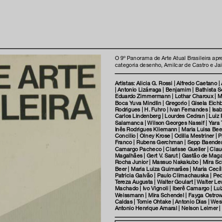
O 9º Panorama de Arte Atual Brasileira ap
categoria desenho, Amilcar de Castro e Jai
Artistas: Alicia G. Rossi | Alfredo Caetano 
| Antonio Lizárraga | Benjamim | Bathista S
Eduardo Zimmermann | Lothar Charoux | Mar
Boca Yuva Mindlin | Gregorio | Gisela Eichb
Rodrigues | H. Fuhro | Ivan Fernandes | Isa
Carlos Lindenberg | Lourdes Cedran | Luiz P
Salamanca | Wilson Georges Nassif | Yara
Inês Rodrigues Kliemann | Maria Luisa Beer 
Concilio | Olney Krose | Odilla Mestriner | 
Franco | Rubens Gerchman | Sepp Baenderec
Camargo Pacheco | Clarisse Gueller | Claud
Magalhães | Gert V. Sarut | Gastão de Magal
Rocha Junior | Massuo Nakakubo | Mira Sche
Beer | Maria Luiza Guimarães | Maria Cecí
Patricia Galvão | Paulo Climachauska | Pedr
Tereza Augusta | Walter Goulart | Walter Lew
Machado | Ivo Vignoli | Iberê Camargo | Lui
Weissmann | Mira Schendel | Fayga Ostrower
Caldas | Tomie Ohtake | Antonio Dias | Wes
Antonio Henrique Amaral | Nelson Leirner |