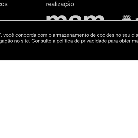
s”, você concorda com o armazenamento de cookies no seu dis
gação no site. Consulte a
política de privacidade
para obter ma