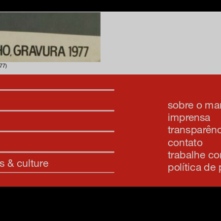
inscreva-s
77)
sobre o m
imprensa
transparênc
contato
trabalhe c
s & culture
política de