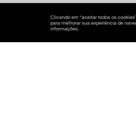
Clicando em “aceitar todos os cookie
para melhorar sua experiência de nave
informações.
CNPJ: 62.520.218/0001-24
Razão social: Museu de Arte Moderna de São Paulo