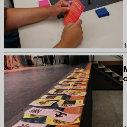
inscreva-s
sobre o m
imprensa
transparênc
contato
trabalhe c
s & culture
política de