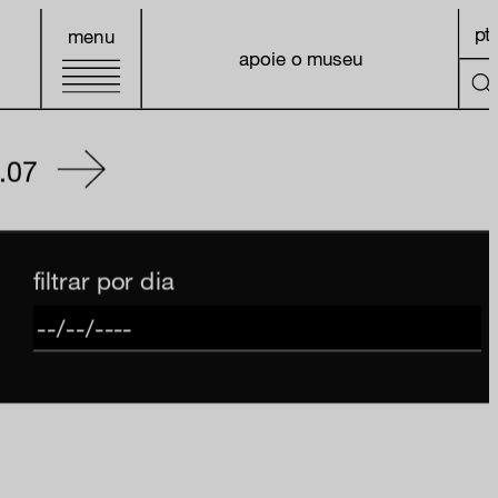
pt
menu
apoie o museu
1.07
filtrar por dia