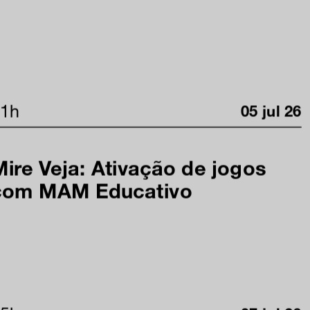
e na nossa newsletter
am
11h
05 jul 26
ia
Mire Veja: Ativação de jogos
onosco
com MAM Educativo
 privacidade e termos de uso