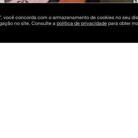
s”, você concorda com o armazenamento de cookies no seu dis
gação no site. Consulte a
política de privacidade
para obter ma